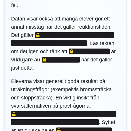
fel.
Datan visar också att många elever gör ett
annat misstag när det gäller reaktionstiden.
LÅST INNEHÅLL
Det gäller
.
Läs texten
LÅST INNEHÅLL
om det igen och tänk att
är
LÅST INNEHÅLL
viktigare än
när det gäller
just detta.
Eleverna visar generellt goda resultat på
uträkningsfrågor (exempelvis bromssträcka
och stoppsträcka). En viktig insikt från
LÅST INNEHÅLL
svarsalternativen på provfrågorna:
.
Syftet
LÅST INNEHÅLL
är att du ska ha en