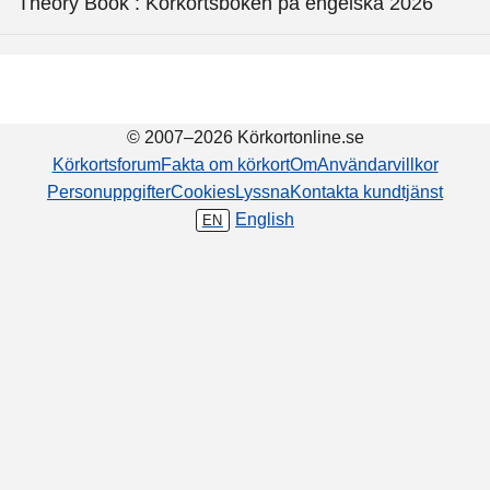
Theory Book : Körkortsboken på engelska 2026
© 2007–2026 Körkortonline.se
Körkortsforum
Fakta om körkort
Om
Användarvillkor
Personuppgifter
Cookies
Lyssna
Kontakta kundtjänst
English
EN