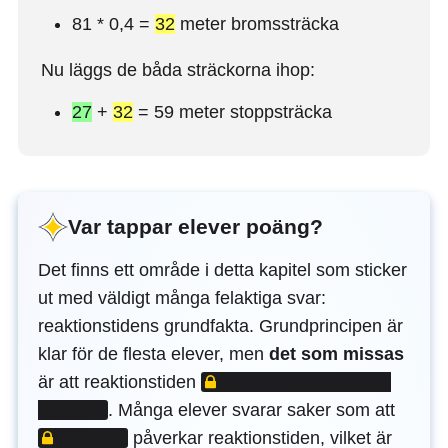
81 * 0,4 =
32
meter bromssträcka
Nu läggs de båda sträckorna ihop:
27
+
32
= 59 meter stoppsträcka
Var tappar elever poäng?
Det finns ett område i detta kapitel som sticker
ut med väldigt många felaktiga svar:
reaktionstidens grundfakta. Grundprincipen är
klar för de flesta elever, men
det som missas
LÅST INNEHÅLL
är att reaktionstiden
LÅST 
.
Många elever svarar saker som att
påverkar reaktionstiden, vilket är