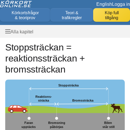
English
Logga in
Körkortsfrågor
Teori &
Köp full
& teoriprov
trafikregler
tillgång
Alla kapitel
Stoppsträckan =
reaktionssträckan +
bromssträckan