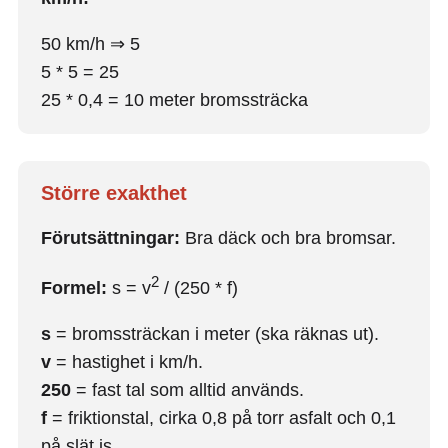
50 km/h ⇒ 5
5 * 5 = 25
25 * 0,4 = 10 meter bromssträcka
Större exakthet
Förutsättningar:
Bra däck och bra bromsar.
2
Formel:
s = v
/ (250 * f)
s
= bromssträckan i meter (ska räknas ut).
v
= hastighet i km/h.
250
= fast tal som alltid används.
f
= friktionstal, cirka 0,8 på torr asfalt och 0,1
på slät is.