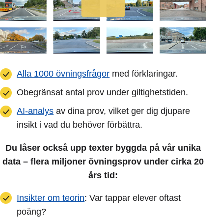
Alla 1000 övningsfrågor
med förklaringar.
Obegränsat antal prov under giltighetstiden.
AI-analys
av dina prov, vilket ger dig djupare
insikt i vad du behöver förbättra.
Du låser också upp texter byggda på vår unika
data – flera miljoner övningsprov under cirka 20
års tid:
Insikter om teorin
: Var tappar elever oftast
poäng?