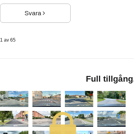
Svara
1 av 65
Full tillgån