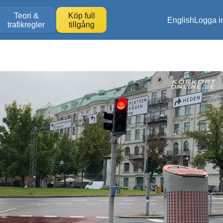
Teori &
Köp full
English
Logga i
trafikregler
tillgång