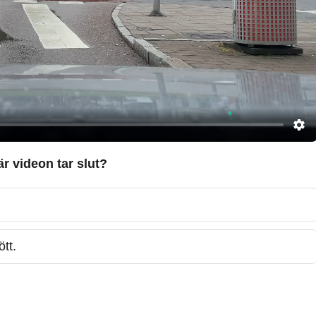
där videon tar slut?
tt.