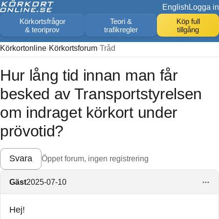
English
Logga in
Körkortsfrågor
Teori &
Köp full
& teoriprov
trafikregler
tillgång
Körkortonline
Körkortsforum
Tråd
Hur lång tid innan man får
besked av Transportstyrelsen
om indraget körkort under
prövotid?
Svara
Öppet forum, ingen registrering
Gäst
2025-07-10
Hej!