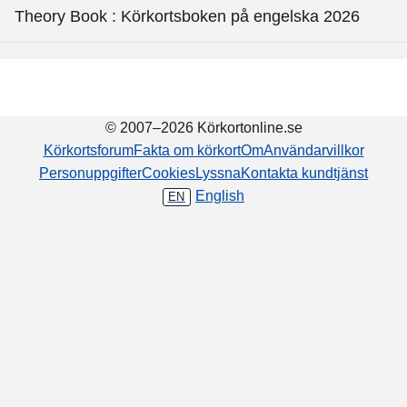
Theory Book : Körkortsboken på engelska 2026
© 2007–2026 Körkortonline.se
Körkortsforum
Fakta om körkort
Om
Användarvillkor
Personuppgifter
Cookies
Lyssna
Kontakta kundtjänst
English
EN