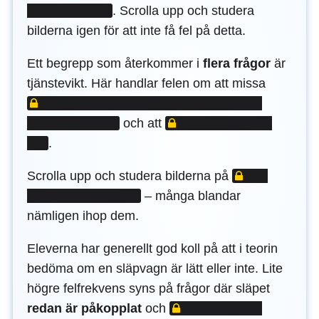
.
Scrolla upp och studera
bilderna igen för att inte få fel på detta.
Ett begrepp som återkommer i
flera frågor
är
LÅST IN
tjänstevikt. Här handlar felen om att missa
LÅST INNEHÅLL
och att
.
LÅST INNEHÅ
Scrolla upp och studera bilderna på
– många blandar
nämligen ihop dem.
Eleverna har generellt god koll på att i teorin
bedöma om en släpvagn är lätt eller inte. Lite
högre felfrekvens syns på frågor där släpet
LÅST INNEHÅLL
redan är påkopplat
och