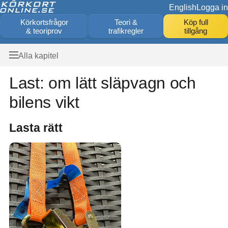
English
Logga in
Körkortsfrågor
Teori &
Köp full
& teoriprov
trafikregler
tillgång
Alla kapitel
Last: om lätt släpvagn och
bilens vikt
Lasta rätt