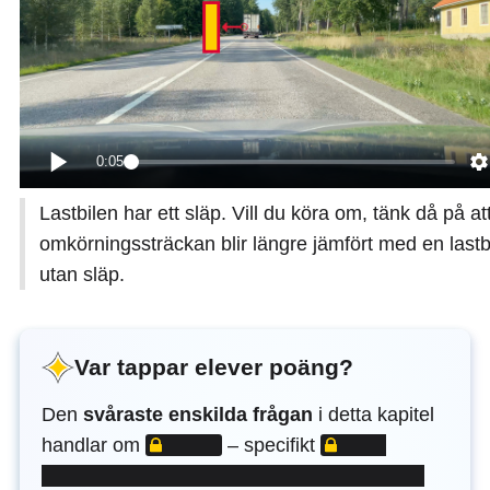
0:05
Lastbilen har ett släp. Vill du köra om, tänk då på at
omkörningssträckan blir längre jämfört med en lastb
utan släp.
Var tappar elever poäng?
Den
svåraste enskilda frågan
i detta kapitel
LÅST INNEHÅLL
LÅST INNEHÅLL
handlar om
– specifikt