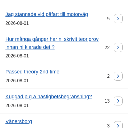
Jag stannade vid påfart till motorväg
5
2026-08-01
Hur många gånger har ni skrivit teoriprov
innan ni klarade det ?
22
2026-08-01
Passed theory 2nd time
2
2026-08-01
Kuggad p.g.a hastighetsbegränsning?
13
2026-08-01
Vänersborg
3