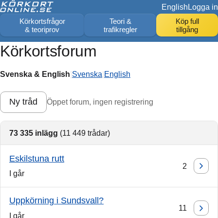
English
Logga in
Körkortsfrågor
Teori &
Köp full
& teoriprov
trafikregler
tillgång
Körkortsforum
Svenska & English
|
Svenska
|
English
Ny tråd
Öppet forum, ingen registrering
73 335 inlägg
(11 449 trådar)
Eskilstuna rutt
2
I går
Uppkörning i Sundsvall?
11
I går