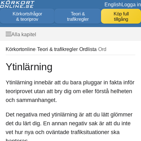
English
Logga in
Körkortsfrågor
Teori &
Köp full
& teoriprov
trafikregler
tillgång
Alla kapitel
Körkortonline
Teori & trafikregler
Ordlista
Ord
Ytinlärning
Ytinlärning innebär att du bara pluggar in fakta inför
teoriprovet utan att bry dig om eller förstå helheten
och sammanhanget.
Det negativa med ytinlärning är att du lätt glömmer
det du lärt dig. En annan negativ sak är att du inte
vet hur nya och oväntade trafiksituationer ska
hanteras.