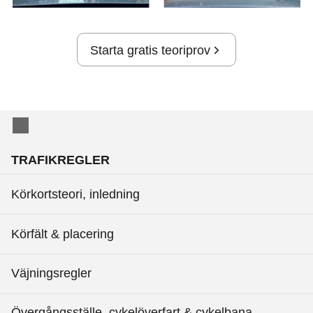
Starta gratis teoriprov
TRAFIKREGLER
Körkortsteori, inledning
Körfält & placering
Väjningsregler
Övergångsställe, cykelöverfart & cykelbana