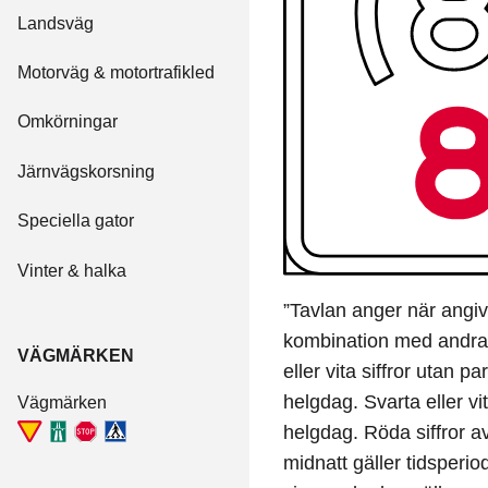
Landsväg
Motorväg & motortrafikled
Omkörningar
Järnvägskorsning
Speciella gator
Vinter & halka
”Tavlan anger när angiv
kombination med andra v
VÄGMÄRKEN
eller vita siffror utan
helgdag. Svarta eller vi
Vägmärken
helgdag. Röda siffror a
midnatt gäller tidsperio