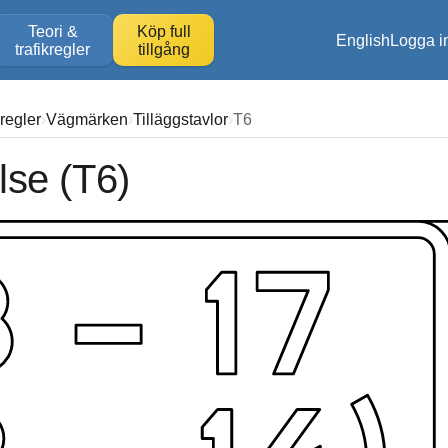
Teori &
Köp full
English
Logga i
trafikregler
tillgång
kregler
Vägmärken
Tilläggstavlor
T6
lse (T6)