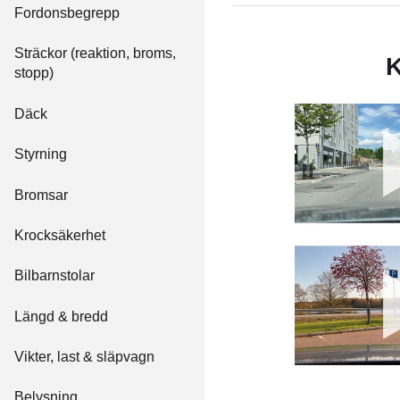
Fordonsbegrepp
Sträckor (reaktion, broms,
K
stopp)
Däck
Styrning
Bromsar
Krocksäkerhet
Bilbarnstolar
Längd & bredd
Vikter, last & släpvagn
Belysning