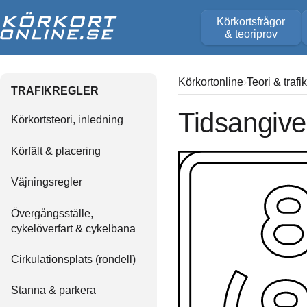
Körkortsfrågor
& teoriprov
Körkortonline
Teori & trafi
TRAFIKREGLER
Tidsangive
Körkortsteori, inledning
Körfält & placering
Väjningsregler
Övergångsställe,
cykelöverfart & cykelbana
Cirkulationsplats (rondell)
Stanna & parkera