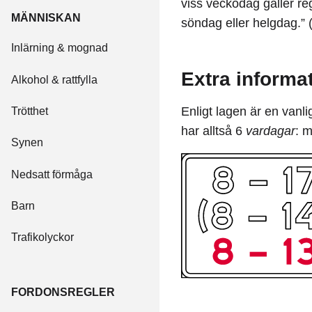
viss veckodag gäller r
MÄNNISKAN
söndag eller helgdag.”
Inlärning & mognad
Extra informa
Alkohol & rattfylla
Enligt lagen är en vanl
Trötthet
har alltså 6
vardagar
: 
Synen
Nedsatt förmåga
Barn
Trafikolyckor
FORDONSREGLER