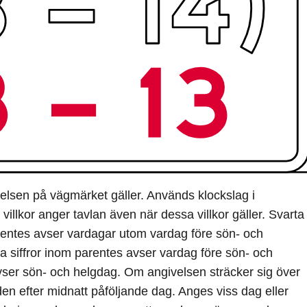
elsen på vägmärket gäller. Används klockslag i
illkor anger tavlan även när dessa villkor gäller. Svarta
 parentes avser vardagar utom vardag före sön- och
ta siffror inom parentes avser vardag före sön- och
vser sön- och helgdag. Om angivelsen sträcker sig över
den efter midnatt påföljande dag. Anges viss dag eller