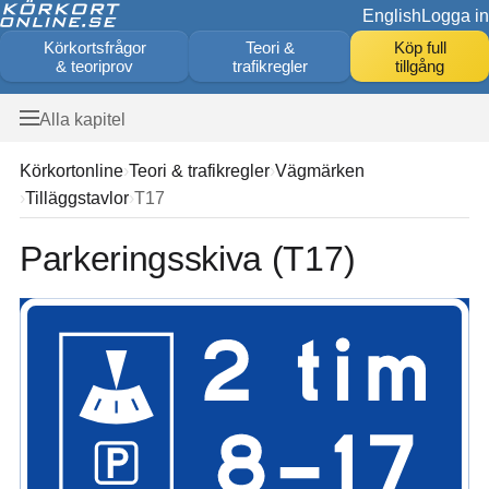
English
Logga in
Körkortsfrågor
Teori &
Köp full
& teoriprov
trafikregler
tillgång
Alla kapitel
Körkortonline
Teori & trafikregler
Vägmärken
Tilläggstavlor
T17
Parkeringsskiva (T17)