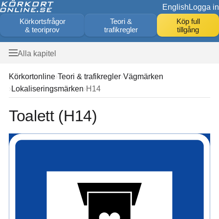
English
Logga in
Körkortsfrågor
Teori &
Köp full
& teoriprov
trafikregler
tillgång
Alla kapitel
Körkortonline
Teori & trafikregler
Vägmärken
Lokaliseringsmärken
H14
Toalett (H14)