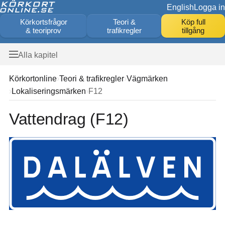
English
Logga in
Körkortsfrågor
Teori &
Köp full
& teoriprov
trafikregler
tillgång
Alla kapitel
Körkortonline
Teori & trafikregler
Vägmärken
Lokaliseringsmärken
F12
Vattendrag (F12)