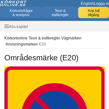
English
Logga in
Körkortsfrågor
Teori &
Köp full
& teoriprov
trafikregler
tillgång
Alla kapitel
Körkortonline
Teori & trafikregler
Vägmärken
Anvisningsmärken
E20
Områdesmärke (E20)