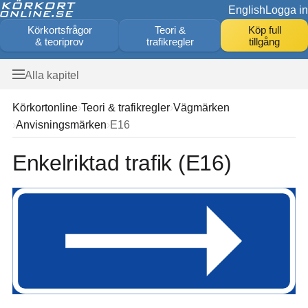
English
Logga in
Körkortsfrågor
Teori &
Köp full
& teoriprov
trafikregler
tillgång
Alla kapitel
Körkortonline
Teori & trafikregler
Vägmärken
Anvisningsmärken
E16
Enkelriktad trafik (E16)