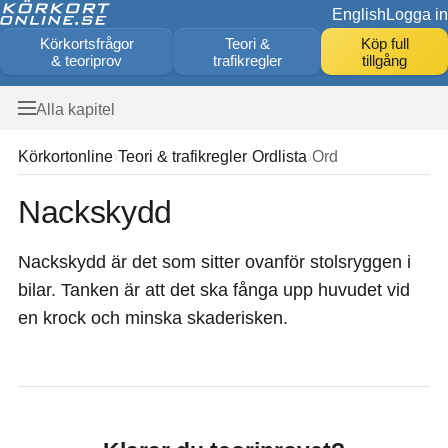
English
Logga in
Körkortsfrågor
Teori &
Köp full
& teoriprov
trafikregler
tillgång
Alla kapitel
Körkortonline
Teori & trafikregler
Ordlista
Ord
Nackskydd
Nackskydd är det som sitter ovanför stolsryggen i
bilar. Tanken är att det ska fånga upp huvudet vid
en krock och minska skaderisken.