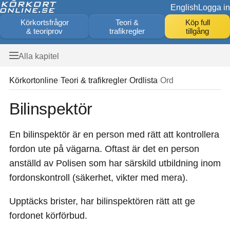
English
Logga in
Körkortsfrågor
Teori &
Köp full
& teoriprov
trafikregler
tillgång
Alla kapitel
Körkortonline
Teori & trafikregler
Ordlista
Ord
Bilinspektör
En bilinspektör är en person med rätt att kontrollera
fordon ute på vägarna. Oftast är det en person
anställd av Polisen som har särskild utbildning inom
fordonskontroll (säkerhet, vikter med mera).
Upptäcks brister, har bilinspektören rätt att ge
fordonet körförbud.