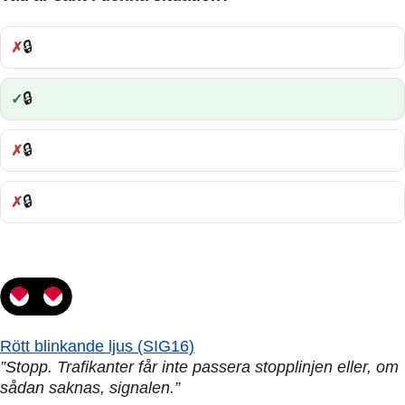
🔒
Fel:
🔒
Rätt:
🔒
Fel:
🔒
Fel:
Rött blinkande ljus (SIG16)
”Stopp. Trafikanter får inte passera stopplinjen eller, om
sådan saknas, signalen.”