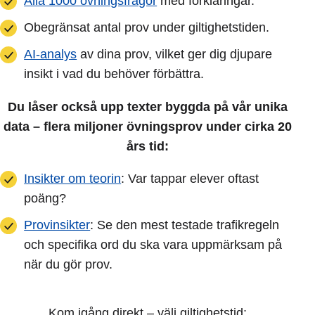
Alla 1000 övningsfrågor
med förklaringar.
Obegränsat antal prov under giltighetstiden.
AI-analys
av dina prov, vilket ger dig djupare
insikt i vad du behöver förbättra.
Du låser också upp texter byggda på vår unika
data – flera miljoner övningsprov under cirka 20
års tid:
Insikter om teorin
: Var tappar elever oftast
poäng?
Provinsikter
: Se den mest testade trafikregeln
och specifika ord du ska vara uppmärksam på
när du gör prov.
Kom igång direkt – välj giltighetstid: