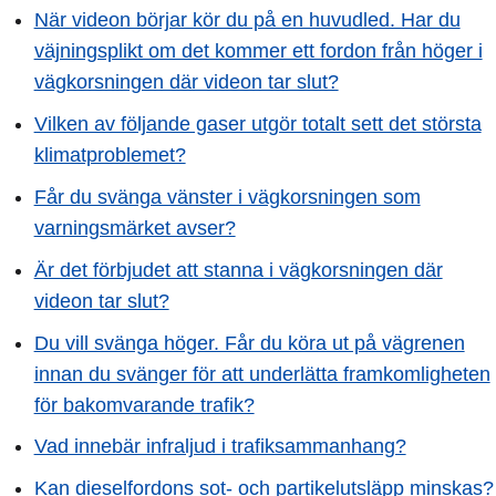
När videon börjar kör du på en huvudled. Har du
väjningsplikt om det kommer ett fordon från höger i
vägkorsningen där videon tar slut?
Vilken av följande gaser utgör totalt sett det största
klimatproblemet?
Får du svänga vänster i vägkorsningen som
varningsmärket avser?
Är det förbjudet att stanna i vägkorsningen där
videon tar slut?
Du vill svänga höger. Får du köra ut på vägrenen
innan du svänger för att underlätta framkomligheten
för bakomvarande trafik?
Vad innebär infraljud i trafiksammanhang?
Kan dieselfordons sot- och partikelutsläpp minskas?