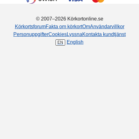
© 2007–2026 Körkortonline.se
Körkortsforum
Fakta om körkort
Om
Användarvillkor
Personuppgifter
Cookies
Lyssna
Kontakta kundtjänst
English
EN