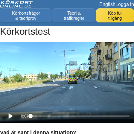
English
Logga in
Körkortsfrågor
Teori &
Köp full
& teoriprov
trafikregler
tillgång
Körkortstest
0:07
Vad är sant i denna situation?