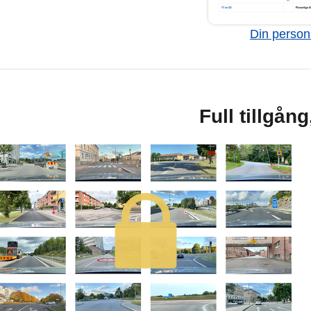
Din personl
Full tillgån