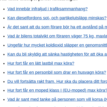
Vad innebär infraljud i trafiksammanhang?
Kan dieselfordons sot- och partikelutsläpp minskas?
Är det sant att du som förare bör ha ett avstånd på 
Vad är bilens totalvikt om föraren väger 75 kg, maxl
Ungefär hur mycket koldioxid släpper en genomsnittlig
Kan du bli skyldig att sänka hastigheten för att öka a
Hur fort får en lätt lastbil max köra?
Hur fort får en personbil som drar en husvagn köra?
Du vill fortsätta rakt fram. Hur ska du placera ditt 
Hur fort får en moped klass I (EU-moped) max köra
Vad är sant med tanke på personen som vill korsa ö