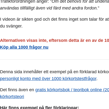
Trafikförordningen anger: ”
Om det behövs för att underlä
användas tillfälligt även vid färd med andra fordon.
”
I videon är sikten god och det finns inget som talar för 
du svänger.
Alternativen visas inte, eftersom detta är en av de 1
Köp alla 1000 frågor nu
Denna sida innehåller ett exempel på en förklarad körkort
personligt konto med över 1000 körkortstestfrågor
.
Det finns även en
gratis körkortsbok / teoribok online (2
körkortsteori
Här finns exempel på fler förklaringar: