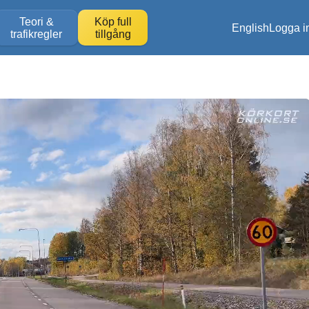
Teori &
Köp full
English
Logga i
trafikregler
tillgång