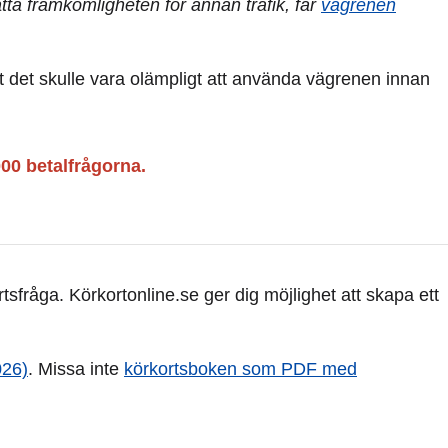
tta framkomligheten för annan trafik, får
vägrenen
att det skulle vara olämpligt att använda vägrenen innan
000 betalfrågorna.
sfråga. Körkortonline.se ger dig möjlighet att skapa ett
026)
. Missa inte
körkortsboken som PDF med