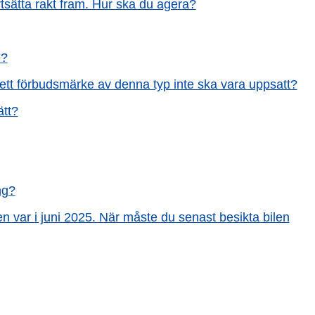
ortsätta rakt fram. Hur ska du agera?
e?
tt ett förbudsmärke av denna typ inte ska vara uppsatt?
ätt?
ng?
n var i juni 2025. När måste du senast besikta bilen