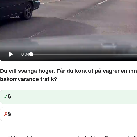
0:04
Du vill svänga höger. Får du köra ut på vägrenen in
bakomvarande trafik?
🔒
Rätt:
🔒
Fel: