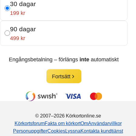
30 dagar
199 kr
90 dagar
499 kr
Engångsbetalning – förlängs
inte
automatiskt
Fortsätt
© 2007–2026 Körkortonline.se
Körkortsforum
Fakta om körkort
Om
Användarvillkor
Personuppgifter
Cookies
Lyssna
Kontakta kundtjänst