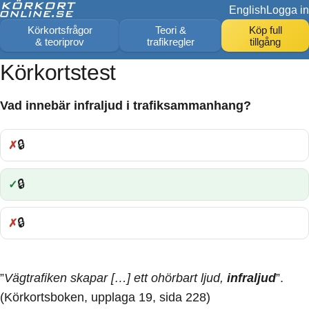
English
Logga in
Körkortsfrågor
Teori &
Köp full
& teoriprov
trafikregler
tillgång
Körkortstest
Vad innebär infraljud i trafiksammanhang?
🔒
Fel:
🔒
Rätt:
🔒
Fel:
”
Vägtrafiken skapar […] ett ohörbart ljud,
infraljud
”.
(Körkortsboken, upplaga 19, sida 228)