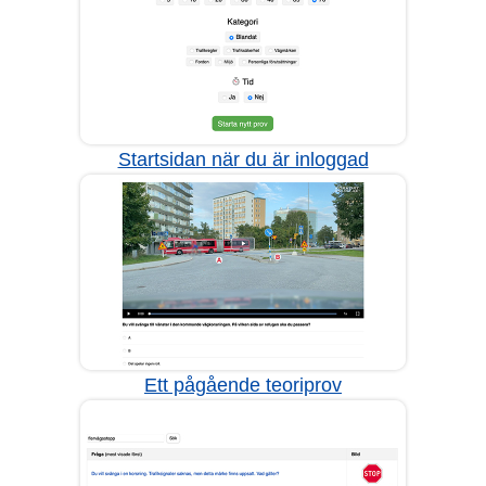
Startsidan när du är inloggad
Ett pågående teoriprov