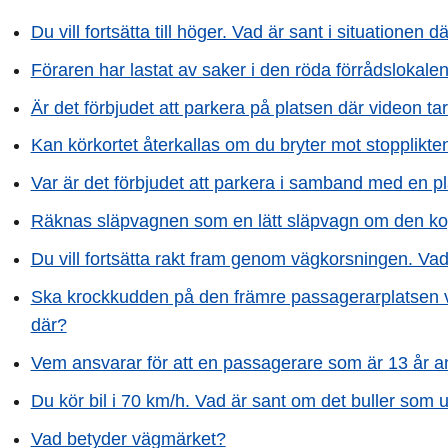
Du vill fortsätta till höger. Vad är sant i situationen d
Föraren har lastat av saker i den röda förrådslokale
Är det förbjudet att parkera på platsen där videon tar
Kan körkortet återkallas om du bryter mot stopplikte
Var är det förbjudet att parkera i samband med en p
Räknas släpvagnen som en lätt släpvagn om den kopp
Du vill fortsätta rakt fram genom vägkorsningen. Vad
Ska krockkudden på den främre passagerarplatsen v
där?
Vem ansvarar för att en passagerare som är 13 år a
Du kör bil i 70 km/h. Vad är sant om det buller som 
Vad betyder vägmärket?