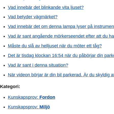
Vad innebär det blinkande vita ljuset?
Vad betyder vägmärket?
Vad innebär det om denna lampa lyser på instrume
Vad är sant angående mörkerseendet efter att du har 
Måste du slå av helljuset när du möter ett tåg?
Det är tisdag klockan 16:54 när du påbörjar din park
Vad är sant i denna situation?
När videon börjar är din bil parkerad. Är du skyldig 
Kategori:
Kunskapsprov:
Fordon
Kunskapsprov:
Miljö