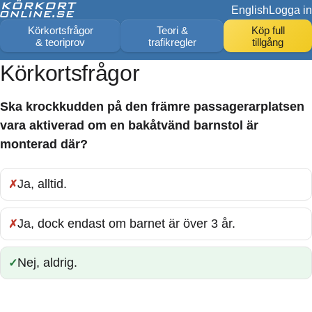
English
Logga in
Körkortsfrågor
Teori &
Köp full
& teoriprov
trafikregler
tillgång
Körkortsfrågor
Ska krockkudden på den främre passagerarplatsen
vara aktiverad om en bakåtvänd barnstol är
monterad där?
Ja, alltid.
Fel:
Ja, dock endast om barnet är över 3 år.
Fel:
Nej, aldrig.
Rätt: