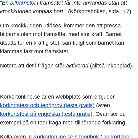
”
En
bilbarnstol
i framsätet får inte användas utan att
krockkudden kopplas bort.
” (Körkortsboken, sida 117)
Om krockkudden utlöses, kommer den att pressa
bilbarnstolen mot framsätet med stor kraft. Barnet
utsätts för en kraftig stöt, samtidigt som barnet kan
klämmas fast mot framsätet.
Notera att det i frågan står
aktiverad
(alltså inkopplad).
Körkortonline.se är en webbplats som erbjuder
körkortstest och teoriprov (testa gratis)
(även
körkortstest på engelska (testa gratis)
. Ovan ser du
exempel på en teorifråga med tillhörande förklaring.
Kolla även in
Körkortonline.se:s teoribok / körkortsbok