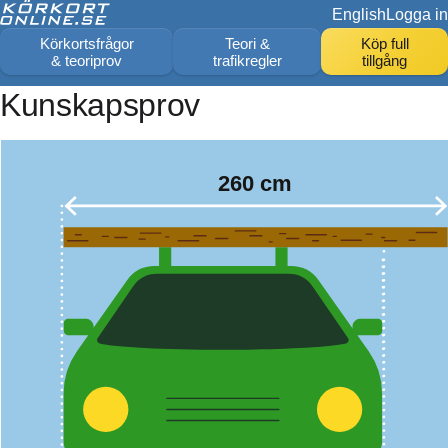
English
Logga in
Körkortsfrågor
Teori &
Köp full
& teoriprov
trafikregler
tillgång
Kunskapsprov