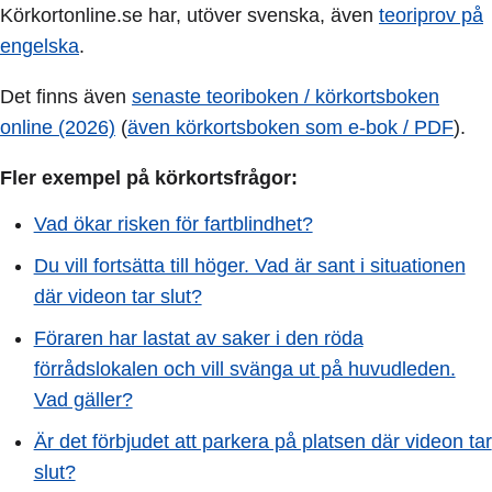
Körkortonline.se har, utöver svenska, även
teoriprov på
engelska
.
Det finns även
senaste teoriboken / körkortsboken
online (2026)
(
även körkortsboken som e-bok / PDF
).
Fler exempel på körkortsfrågor:
Vad ökar risken för fartblindhet?
Du vill fortsätta till höger. Vad är sant i situationen
där videon tar slut?
Föraren har lastat av saker i den röda
förrådslokalen och vill svänga ut på huvudleden.
Vad gäller?
Är det förbjudet att parkera på platsen där videon tar
slut?