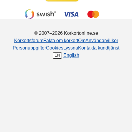
© 2007–2026 Körkortonline.se
Körkortsforum
Fakta om körkort
Om
Användarvillkor
Personuppgifter
Cookies
Lyssna
Kontakta kundtjänst
English
EN