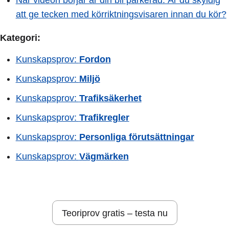
När videon börjar är din bil parkerad. Är du skyldig
att ge tecken med körriktningsvisaren innan du kör?
Kategori:
Kunskapsprov:
Fordon
Kunskapsprov:
Miljö
Kunskapsprov:
Trafiksäkerhet
Kunskapsprov:
Trafikregler
Kunskapsprov:
Personliga förutsättningar
Kunskapsprov:
Vägmärken
Teoriprov gratis – testa nu