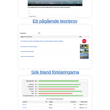
Ett pågående teoriprov
Sök bland förklaringarna