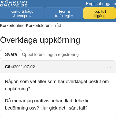
English
Logga in
Körkortsfrågor
Teori &
Köp full
& teoriprov
trafikregler
tillgång
Körkortonline
Körkortsforum
Tråd
Överklaga uppkörning
Svara
Öppet forum, ingen registrering
Gäst
2011-07-02
Någon som vet eller som har överklagat beslut om
uppkörning?
Då menar jag orättvis behandlad, felaktig
bedömning osv? Hur gick det i sånt fall?