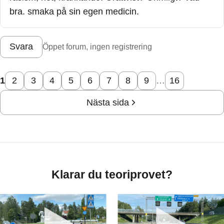
bra. smaka på sin egen medicin.
Svara
Öppet forum, ingen registrering
1
2
3
4
5
6
7
8
9
…
16
Nästa sida
Klarar du teoriprovet?