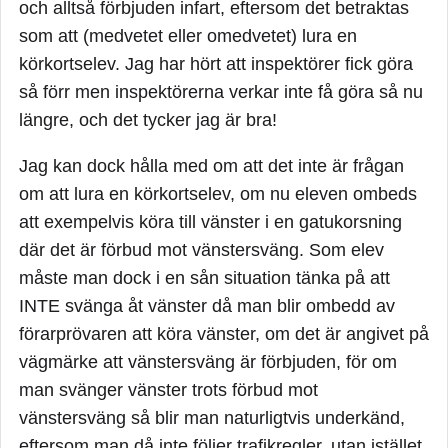
och alltså förbjuden infart, eftersom det betraktas
världen!
som att (medvetet eller omedvetet) lura en
Du kan börja med att läsa Kursplan B, där står det
körkortselev. Jag har hört att inspektörer fick göra
vad som krävs för att få körkort! Har du sett den
så förr men inspektörerna verkar inte få göra så nu
överhuvudtaget?
längre, och det tycker jag är bra!
Grundläggande för svensk myndighetsutövning, där
Jag kan dock hålla med om att det inte är frågan
förrättande av körprov ingår, är att man skall följa
om att lura en körkortselev, om nu eleven ombeds
lagen. Att lura aspiranter på ett körprov är olagligt
att exempelvis köra till vänster i en gatukorsning
och därför görs det inte heller! När en aspirant
där det är förbud mot vänstersväng. Som elev
känner sig lurad beror det på att dom inte är pålästa
om vad som gäller utan dom tror sig veta. Ditt
måste man dock i en sån situation tänka på att
problem är att du inte kan lagen men förarprövarna
INTE svänga åt vänster då man blir ombedd av
kan den!
förarprövaren att köra vänster, om det är angivet på
vägmärke att vänstersväng är förbjuden, för om
Lev med det!
man svänger vänster trots förbud mot
vänstersväng så blir man naturligtvis underkänd,
eftersom man då inte följer trafikregler, utan istället