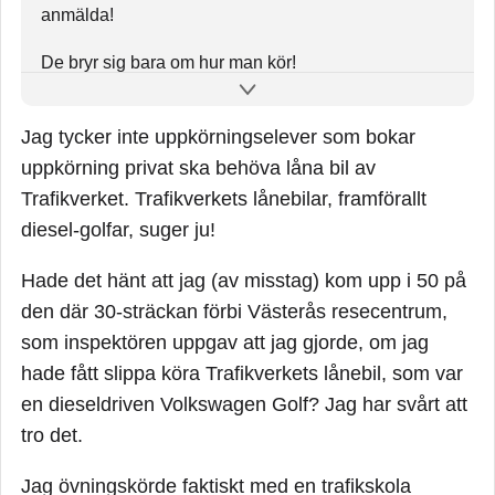
anmälda!
De bryr sig bara om hur man kör!
Varför är det skillnad i godkännandefrekvensen? Tja,
Jag tycker inte uppkörningselever som bokar
trafikskolorna vet vilka krav som ställs och släpper
ingen till uppkörning förrän dom vet att deras elev
uppkörning privat ska behöva låna bil av
kommer klara sig! Betänk att trafikskolorna måste ha
Trafikverket. Trafikverkets lånebilar, framförallt
minst 65% av de elever dom skickar till
diesel-golfar, suger ju!
uppkörningen godkända, annars riskerar dom att
Transportstyrelsen drar in deras tillstånd att bedriva
Hade det hänt att jag (av misstag) kom upp i 50 på
trafikskola!
den där 30-sträckan förbi Västerås resecentrum,
som inspektören uppgav att jag gjorde, om jag
Kan man då göra så att inspektörerna inte får reda
hade fått slippa köra Trafikverkets lånebil, som var
på om aspiranten är privatanmäld eller
en dieseldriven Volkswagen Golf? Jag har svårt att
trafikskoleanmäld?
tro det.
Tja, om man nu vill krångla till det så kanske det
finns lösningar, men en trafikskoleanmäld kör endast
Jag övningskörde faktiskt med en trafikskola