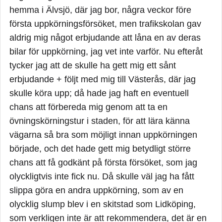
i undantagsfall med en bil från Trafikverket och vice
hemma i Älvsjö, där jag bor, några veckor före
versa. Det har väl förvisso varit på tapeten att alla
första uppkörningsförsöket, men trafikskolan gav
skall köra upp i Trafikverkets bil, vilket kan vara en
aldrig mig något erbjudande att låna en av deras
lösning. Iofs blir ju de som kört i skola extra nervösa
bilar för uppkörning, jag vet inte varför. Nu efteråt
eftersom dom inte är vana med bilen, bl.a bl,a.
tycker jag att de skulle ha gett mig ett sånt
Kort sagt en lösning som passar alla finns inte! Lev
erbjudande + följt med mig till Västerås, där jag
med verkligheten, kör bra och låt proffsen bedöma
skulle köra upp; då hade jag haft en eventuell
din körning, inte ditt egna tyckande, så kommer det
chans att förbereda mig genom att ta en
gå bra!
övningskörningstur i staden, för att lära känna
vägarna så bra som möjligt innan uppkörningen
började, och det hade gett mig betydligt större
chans att få godkänt på första försöket, som jag
olyckligtvis inte fick nu. Då skulle väl jag ha fått
slippa göra en andra uppkörning, som av en
olycklig slump blev i en skitstad som Lidköping,
som verkligen inte är att rekommendera, det är en