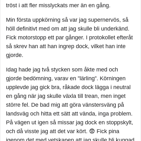
tröst i att fler misslyckats mer än en gång.
Min första uppkörning så var jag supernervös, så
höll definitivt med om att jag skulle bli underkänd.
Fick motorstopp ett par gånger. I protokollet efteråt
så skrev han att han ingrep dock, vilket han inte
gjorde.
Idag hade jag två stycken som åkte med och
gjorde bedömning, varav en ”lärling”. Körningen
upplevde jag gick bra, råkade dock lägga i neutral
en gång när jag skulle växla till trean, men inget
större fel. De bad mig att göra vänstersväng på
landsväg och hitta ett sätt att vända, inga problem.
På vägen ut igen så missar jag dock en stoppskylt,
och då visste jag att det var kört. 😨 Fick pina
igenom det med vetskapen att jag skulle bli kuggad