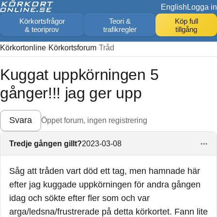
English
Logga in
Körkortsfrågor
Teori &
Köp full
& teoriprov
trafikregler
tillgång
Körkortonline
Körkortsforum
Tråd
Kuggat uppkörningen 5
gånger!!! jag ger upp
Svara
Öppet forum, ingen registrering
Tredje gången gillt?
2023-03-08
Såg att tråden vart död ett tag, men hamnade här
efter jag kuggade uppkörningen för andra gången
idag och sökte efter fler som och var
arga/ledsna/frustrerade på detta körkortet. Fann lite