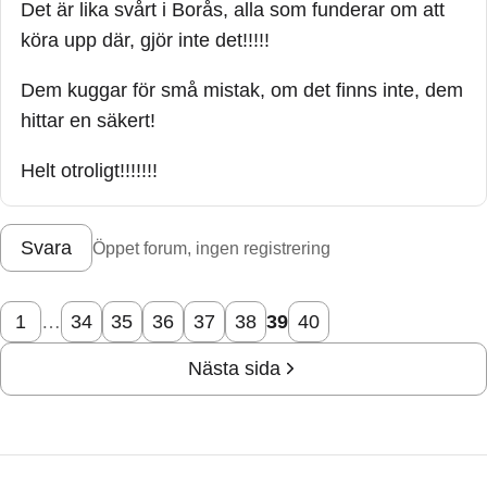
Det är lika svårt i Borås, alla som funderar om att
köra upp där, gjör inte det!!!!!
Dem kuggar för små mistak, om det finns inte, dem
hittar en säkert!
Helt otroligt!!!!!!!
Svara
Öppet forum, ingen registrering
1
…
34
35
36
37
38
39
40
Nästa sida