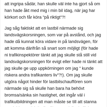
kan den!
att ingripa sådär, han skulle väl inte ha gjort så om
han hade åkt med mig i min bil idag, när jag har
Lev med det!
körkort och får köra ”på riktigt”?!
Jag såg faktiskt att en lastbil närmade sig
landsvägskorsningen, som var på avstånd, och jag
hade då kunnat köra vidare in på landsvägen, för
att komma därifrån så snart som möjligt (för hade
ni trafikinspektörer tänkt att jag skulle stå still vid
landsvägskorsningen för evigt eller hade ni tänkt att
jag skulle ge upp uppkörningen om jag ” kunde
riskera andra trafikanters liv”?!). Om jag skulle
utgöra något hinder för lastbilschauffören som
närmade sig så skulle han bara ha behövt
bromsa/sänka sin hastighet, det ingår väl i
trafikutbildningen att man måste se till att stanna