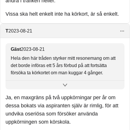
andra i trafiken heller.
Vissa ska helt enkelt inte ha körkort, är så enkelt.
T
2023-08-21
Gäst
2023-08-21
Hela den här tråden styrker mitt resonemang om att
det borde införas ett 5 års förbud på att fortsätta
försöka ta körkortet om man kuggar 4 gånger.
Ni slösar andras tid, ni tar upp uppkörningsplatser
och teoriplatser till folk som tar saken seriöst. Ni står
Ja, en maxgräns på två uppkörningar per år om
där och skjuter en metaforiskt hagelgevär i hopp om
dessa bokats via aspiranten själv är rimlig, för att
att ni stöter på en instruktör med blödarhjärta. Ni bryr
undvika oseriösa som försöker använda
ju er fan inte ett skvatt om andra i trafiken heller.
uppkörningen som körskola.
Vissa ska helt enkelt inte ha körkort, är så enkelt.