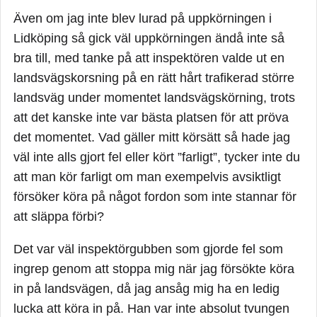
Även om jag inte blev lurad på uppkörningen i
Ditt resonemang om att du blivit ”lurad”, att vägarna
är felbyggda mm visar bara att du inte förstår hur
Lidköping så gick väl uppkörningen ändå inte så
trafiken och körprovet fungerar.
bra till, med tanke på att inspektören valde ut en
landsvägskorsning på en rätt hårt trafikerad större
Försök inse att det är du som har gjort fel! Inte hela
landsväg under momentet landsvägskörning, trots
världen!
att det kanske inte var bästa platsen för att pröva
Du kan börja med att läsa Kursplan B, där står det
det momentet. Vad gäller mitt körsätt så hade jag
vad som krävs för att få körkort! Har du sett den
väl inte alls gjort fel eller kört ”farligt”, tycker inte du
överhuvudtaget?
att man kör farligt om man exempelvis avsiktligt
försöker köra på något fordon som inte stannar för
Grundläggande för svensk myndighetsutövning, där
förrättande av körprov ingår, är att man skall följa
att släppa förbi?
lagen. Att lura aspiranter på ett körprov är olagligt
Det var väl inspektörgubben som gjorde fel som
och därför görs det inte heller! När en aspirant
ingrep genom att stoppa mig när jag försökte köra
känner sig lurad beror det på att dom inte är pålästa
om vad som gäller utan dom tror sig veta. Ditt
in på landsvägen, då jag ansåg mig ha en ledig
problem är att du inte kan lagen men förarprövarna
lucka att köra in på. Han var inte absolut tvungen