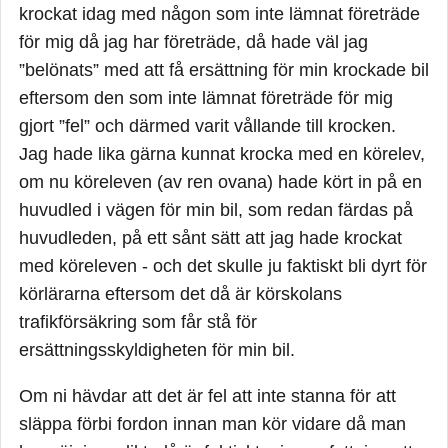
krockat idag med någon som inte lämnat företräde
för mig då jag har företräde, då hade väl jag
”belönats” med att få ersättning för min krockade bil
eftersom den som inte lämnat företräde för mig
gjort ”fel” och därmed varit vållande till krocken.
Jag hade lika gärna kunnat krocka med en körelev,
om nu köreleven (av ren ovana) hade kört in på en
huvudled i vägen för min bil, som redan färdas på
huvudleden, på ett sånt sätt att jag hade krockat
med köreleven - och det skulle ju faktiskt bli dyrt för
körlärarna eftersom det då är körskolans
trafikförsäkring som får stå för
ersättningsskyldigheten för min bil.
Om ni hävdar att det är fel att inte stanna för att
släppa förbi fordon innan man kör vidare då man