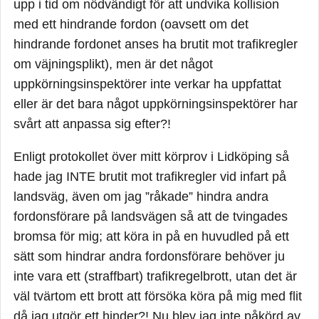
upp i tid om nödvändigt för att undvika kollision
med ett hindrande fordon (oavsett om det
hindrande fordonet anses ha brutit mot trafikregler
om väjningsplikt), men är det något
uppkörningsinspektörer inte verkar ha uppfattat
eller är det bara något uppkörningsinspektörer har
svårt att anpassa sig efter?!
Enligt protokollet över mitt körprov i Lidköping så
hade jag INTE brutit mot trafikregler vid infart på
landsväg, även om jag ”råkade” hindra andra
fordonsförare på landsvägen så att de tvingades
bromsa för mig; att köra in på en huvudled på ett
sätt som hindrar andra fordonsförare behöver ju
inte vara ett (straffbart) trafikregelbrott, utan det är
väl tvärtom ett brott att försöka köra på mig med flit
då jag utgör ett hinder?! Nu blev jag inte påkörd av