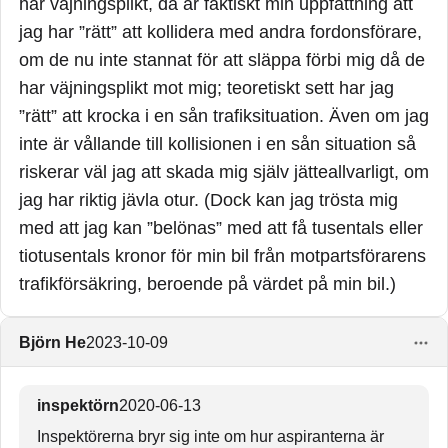
har väjningsplikt, då är faktiskt min uppfattning att
jag har ”rätt” att kollidera med andra fordonsförare,
om de nu inte stannat för att släppa förbi mig då de
har väjningsplikt mot mig; teoretiskt sett har jag
”rätt” att krocka i en sån trafiksituation. Även om jag
inte är vållande till kollisionen i en sån situation så
riskerar väl jag att skada mig själv jätteallvarligt, om
jag har riktig jävla otur. (Dock kan jag trösta mig
med att jag kan ”belönas” med att få tusentals eller
tiotusentals kronor för min bil från motpartsförarens
trafikförsäkring, beroende på värdet på min bil.)
Björn He
2023-10-09
inspektörn
2020-06-13
Inspektörerna bryr sig inte om hur aspiranterna är