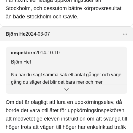
Stockholm, och dessutom bättre körprovsresultat
än både Stockholm och Gävle.
Björn He
2024-03-07
inspektörn
2014-10-10
Björn He!
Nu har du sagt samma sak ett antal gånger och varje
gång du säger det blir det bara mer och mer
patetiskt!
Om det är olagligt att lura en uppkörningselev, då
Ditt resonemang om att du blivit ”lurad”, att vägarna
är felbyggda mm visar bara att du inte förstår hur
borde det vara otillåtet för uppkörningsinspektören
trafiken och körprovet fungerar.
att medvetet ge eleven instruktion om att svänga till
höger trots att vägen till höger har enkelriktad trafik
Försök inse att det är du som har gjort fel! Inte hela