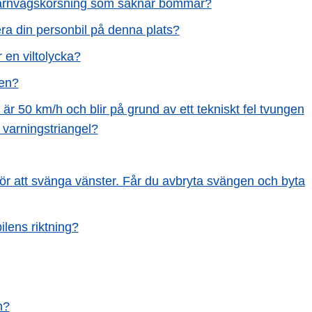
en järnvägskorsning som saknar bommar?
era din personbil på denna plats?
er en viltolycka?
sen?
är 50 km/h och blir på grund av ett tekniskt fel tvungen
 varningstriangel?
et för att svänga vänster. Får du avbryta svängen och byta
lens riktning?
n?