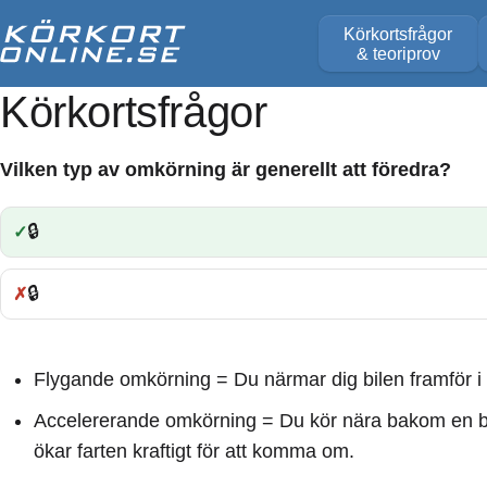
Körkortsfrågor
& teoriprov
Körkortsfrågor
Vilken typ av omkörning är generellt att föredra?
🔒
Rätt:
🔒
Fel:
Flygande omkörning = Du närmar dig bilen framför i hö
Accelererande omkörning = Du kör nära bakom en bi
ökar farten kraftigt för att komma om.