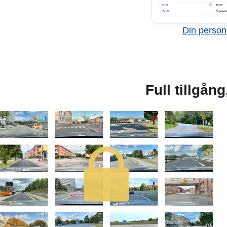
Din personl
Full tillgån