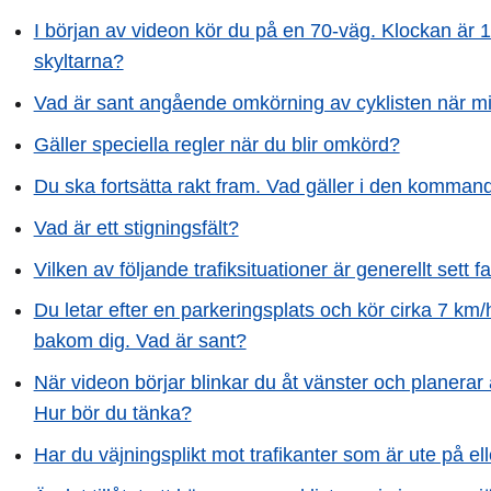
I början av videon kör du på en 70-väg. Klockan är 
skyltarna?
Vad är sant angående omkörning av cyklisten när mit
Gäller speciella regler när du blir omkörd?
Du ska fortsätta rakt fram. Vad gäller i den komma
Vad är ett stigningsfält?
Vilken av följande trafiksituationer är generellt sett fa
Du letar efter en parkeringsplats och kör cirka 7 km/
bakom dig. Vad är sant?
När videon börjar blinkar du åt vänster och planerar
Hur bör du tänka?
Har du väjningsplikt mot trafikanter som är ute på ell