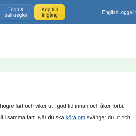
Teori &
Köp full
English
Logga i
trafikregler
tillgång
gre fart och viker ut i god tid innan och åker förbi.
l i samma fart. När du ska
köra om
svänger du ut och