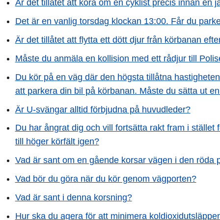
Är det tillåtet att köra om en cyklist precis innan 
Det är en vanlig torsdag klockan 13:00. Får du park
Är det tillåtet att flytta ett dött djur från körbanan eft
Måste du anmäla en kollision med ett rådjur till Poli
Du kör på en väg där den högsta tillåtna hastigheten 
att parkera din bil på körbanan. Måste du sätta ut en
Är U-svängar alltid förbjudna på huvudleder?
Du har ångrat dig och vill fortsätta rakt fram i ställ
till höger körfält igen?
Vad är sant om en gående korsar vägen i den röda pi
Vad bör du göra när du kör genom vägporten?
Vad är sant i denna korsning?
Hur ska du agera för att minimera koldioxidutsläppe