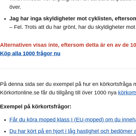
över.
Jag har inga skyldigheter mot cyklisten, eftersom
– Fel. Trots att du har grönt, har du skyldigheter mo
Alternativen visas inte, eftersom detta är en av de 1
Köp alla 1000 frågor nu
På denna sida ser du exempel på hur en körkortsfråga me
Körkortonline.se får du tillgång till över 1000 nya
körkort
Exempel på körkortsfrågor:
Får du köra moped klass I (EU-moped) om du inneh
Du har kört på en hjort i låg hastighet och bedömer 