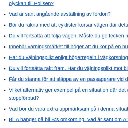
olyckan till Polisen?
Vad är sant angående avställning av fordon?
Bör du räkna med att cyklister korsar vägen där dett
Du vill fortsätta att följa vägen. Måste du ge tecken
Innebär varningsmärket till höger att du kör på en h
Har du väjningsplikt enligt högerregeln i vägkorsning
Du vill fortsätta rakt fram. Har du väjningsplikt mot bi
Får du stanna för att släppa av en passagerare vid 
Vilket alternativ ger exempel på en situation där det 
stoppförbud?
Vad bör du vara extra uppmärksam på i denna situa
Bil A hänger på bil B:s omkörning. Vad är sant om 