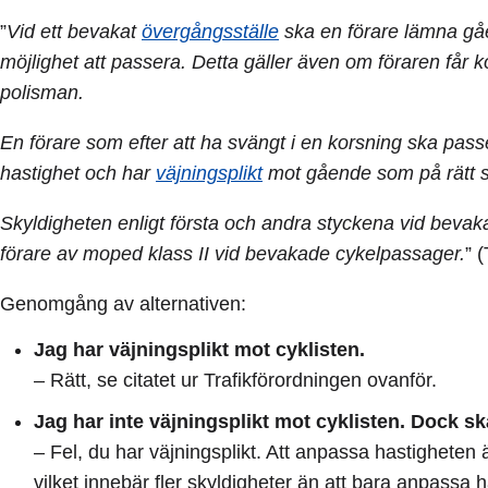
”
Vid ett bevakat
övergångsställe
ska en förare lämna gåe
möjlighet att passera. Detta gäller även om föraren får ko
polisman.
En förare som efter att ha svängt i en korsning ska pas
hastighet och har
väjningsplikt
mot gående som på rätt sät
Skyldigheten enligt första och andra styckena vid beva
förare av moped klass II vid bevakade cykelpassager.
” 
Genomgång av alternativen:
Jag har väjningsplikt mot cyklisten.
– Rätt, se citatet ur Trafikförordningen ovanför.
Jag har inte väjningsplikt mot cyklisten. Dock sk
– Fel, du har väjningsplikt. Att anpassa hastigheten 
vilket innebär fler skyldigheter än att bara anpassa