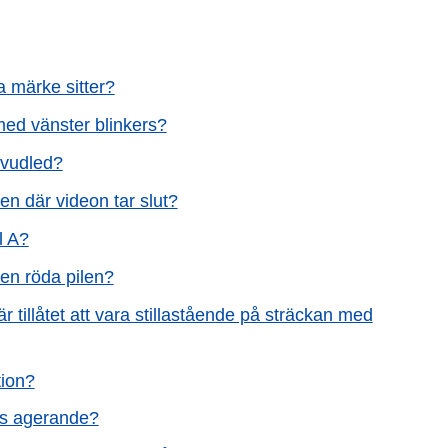
a märke sitter?
 med vänster blinkers?
uvudled?
en där videon tar slut?
l A?
den röda pilen?
är tillåtet att vara stillastående på sträckan med
tion?
A:s agerande?