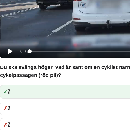
0:06
Du ska svänga höger. Vad är sant om en cyklist närm
cykelpassagen (röd pil)?
🔒
Rätt:
🔒
Fel:
🔒
Fel: