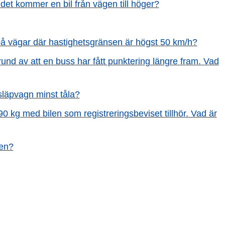
 det kommer en bil från vägen till höger?
på vägar där hastighetsgränsen är högst 50 km/h?
grund av att en buss har fått punktering längre fram. Vad
släpvagn minst tåla?
90 kg med bilen som registreringsbeviset tillhör. Vad är
len?