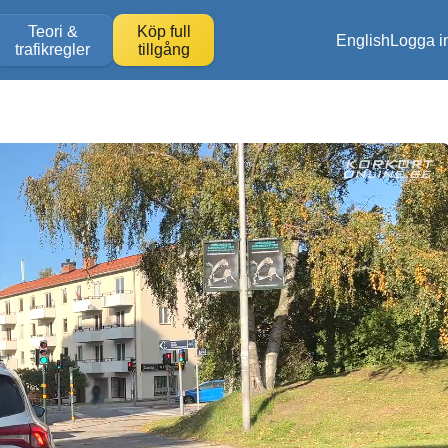
Teori &
Köp full
English
Logga i
trafikregler
tillgång