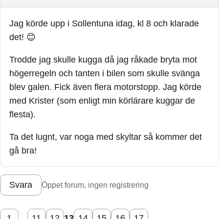
Jag körde upp i Sollentuna idag, kl 8 och klarade
det! 😊
Trodde jag skulle kugga då jag råkade bryta mot
högerregeln och tanten i bilen som skulle svänga
blev galen. Fick även flera motorstopp. Jag körde
med Krister (som enligt min körlärare kuggar de
flesta).
Ta det lugnt, var noga med skyltar så kommer det
gå bra!
Svara
Öppet forum, ingen registrering
1
…
11
12
13
14
15
16
17