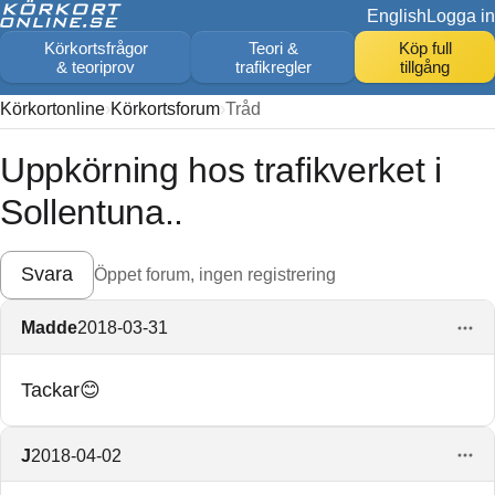
English
Logga in
Körkortsfrågor
Teori &
Köp full
& teoriprov
trafikregler
tillgång
Körkortonline
Körkortsforum
Tråd
Uppkörning hos trafikverket i
Sollentuna..
Svara
Öppet forum, ingen registrering
Madde
2018-03-31
Tackar😊
J
2018-04-02