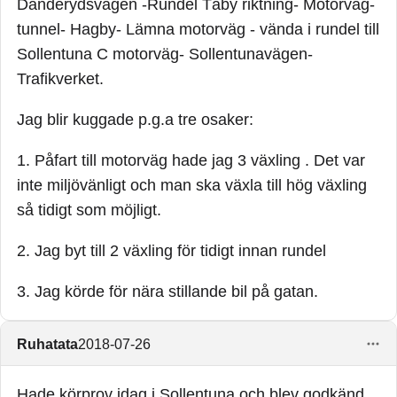
Danderydsvägen -Rundel Täby riktning- Motorväg-
tunnel- Hagby- Lämna motorväg - vända i rundel till
Sollentuna C motorväg- Sollentunavägen-
Trafikverket.
Jag blir kuggade p.g.a tre osaker:
1. Påfart till motorväg hade jag 3 växling . Det var
inte miljövänligt och man ska växla till hög växling
så tidigt som möjligt.
2. Jag byt till 2 växling för tidigt innan rundel
3. Jag körde för nära stillande bil på gatan.
Ruhatata
2018-07-26
Hade körprov idag i Sollentuna och blev godkänd.