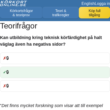
English
Logga in
Körkortsfrågor
Teori &
Köp full
& teoriprov
trafikregler
tillgång
Teorifrågor
Kan utbildning kring teknisk körfärdighet på halt
väglag även ha negativa sidor?
🔒
Fel:
🔒
Rätt:
🔒
Fel:
”
Det finns mycket forskning som visar att till exempel