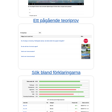
Ett pågående teoriprov
Sök bland förklaringarna