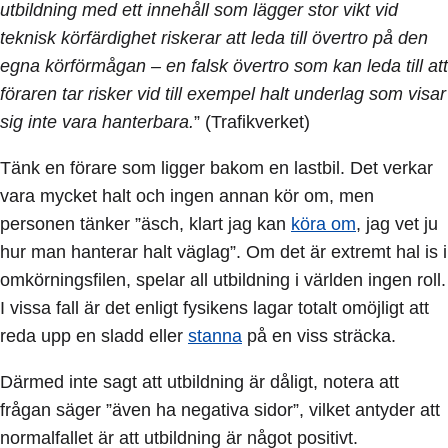
utbildning med ett innehåll som lägger stor vikt vid
teknisk körfärdighet riskerar att leda till övertro på den
egna körförmågan – en falsk övertro som kan leda till att
föraren tar risker vid till exempel halt underlag som visar
sig inte vara hanterbara.
” (Trafikverket)
Tänk en förare som ligger bakom en lastbil. Det verkar
vara mycket halt och ingen annan kör om, men
personen tänker ”äsch, klart jag kan
köra om
, jag vet ju
hur man hanterar halt väglag”. Om det är extremt hal is i
omkörningsfilen, spelar all utbildning i världen ingen roll.
I vissa fall är det enligt fysikens lagar totalt omöjligt att
reda upp en sladd eller
stanna
på en viss sträcka.
Därmed inte sagt att utbildning är dåligt, notera att
frågan säger ”även ha negativa sidor”, vilket antyder att
normalfallet är att utbildning är något positivt.