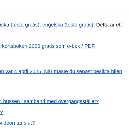
nska (testa gratis)
,
engelska (testa gratis)
. Detta är ett
örkortsboken 2026 gratis som e-bok / PDF
.
n var 4 april 2025. När måste du senast besikta bilen
ra om bussen i samband med övergångsstället?
n?
videon tar slut?