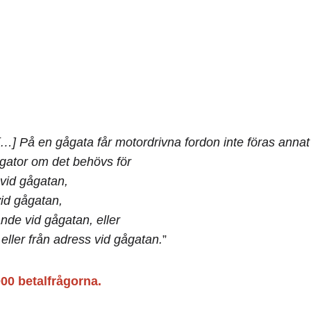
[…] På en gågata får motordrivna fordon inte föras annat
ågator om det behövs för
 vid gågatan,
vid gågatan,
rande vid gågatan, eller
 eller från adress vid gågatan.
”
000 betalfrågorna.