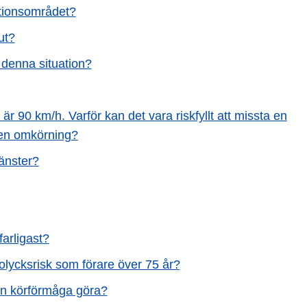
ationsområdet?
ut?
i denna situation?
är 90 km/h. Varför kan det vara riskfyllt att missta en
 en omkörning?
vänster?
farligast?
 olycksrisk som förare över 75 år?
sin körförmåga göra?