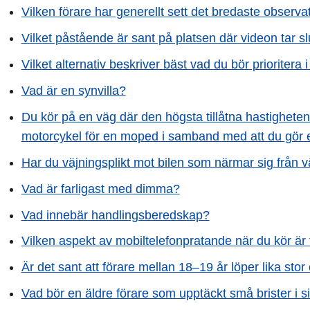
Vilken förare har generellt sett det bredaste observ
Vilket påstående är sant på platsen där videon tar sl
Vilket alternativ beskriver bäst vad du bör prioritera 
Vad är en synvilla?
Du kör på en väg där den högsta tillåtna hastigheten 
motorcykel för en moped i samband med att du gör
Har du väjningsplikt mot bilen som närmar sig från 
Vad är farligast med dimma?
Vad innebär handlingsberedskap?
Vilken aspekt av mobiltelefonpratande när du kör är 
Är det sant att förare mellan 18–19 år löper lika stor
Vad bör en äldre förare som upptäckt små brister i 