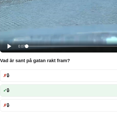
0:07
Vad är sant på gatan rakt fram?
🔒
Fel:
🔒
Rätt:
🔒
Fel: