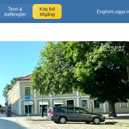
Teori &
Köp full
English
Logga i
trafikregler
tillgång