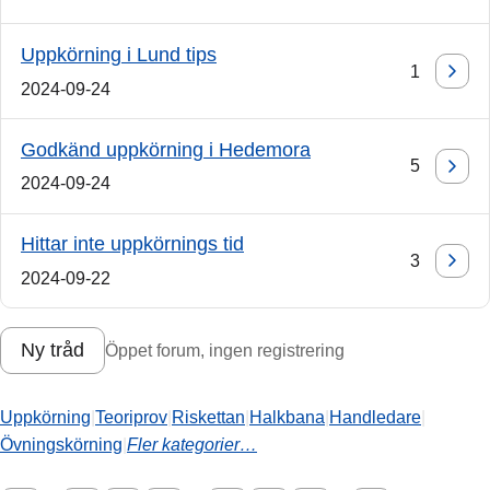
Uppkörning i Lund tips
1
2024-09-24
Godkänd uppkörning i Hedemora
5
2024-09-24
Hittar inte uppkörnings tid
3
2024-09-22
Ny tråd
Öppet forum, ingen registrering
Uppkörning
|
Teoriprov
|
Riskettan
|
Halkbana
|
Handledare
|
Övningskörning
|
Fler kategorier…