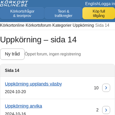
English
Logga in
Körkortsfrågor
Teori &
Köp full
& teoriprov
trafikregler
tillgång
Körkortonline
Körkortsforum
Kategorier
Uppkörning
Sida 14
Uppkörning – sida 14
Ny tråd
Öppet forum, ingen registrering
Sida 14
Uppkörning upplands väsby
10
2024-10-20
Uppkörning arvika
2
2024-10-16