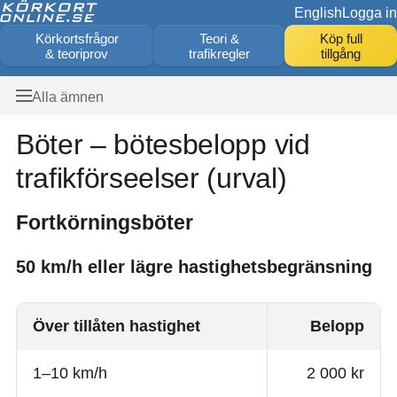
English
Logga in
Körkortsfrågor
Teori &
Köp full
& teoriprov
trafikregler
tillgång
Alla ämnen
Böter – bötesbelopp vid
trafikförseelser (urval)
Fortkörningsböter
50 km/h eller lägre hastighetsbegränsning
Över tillåten hastighet
Belopp
1–10 km/h
2 000 kr