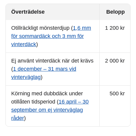
Överträdelse
Belopp
Otillräckligt mönsterdjup (
1,6 mm
1 200 kr
för sommardäck och 3 mm för
vinterdäck
)
Ej använt vinterdäck när det krävs
2 000 kr
(
1 december – 31 mars vid
vinterväglag
)
Körning med dubbdäck under
500 kr
otillåten tidsperiod (
16 april – 30
september om ej vinterväglag
råder
)