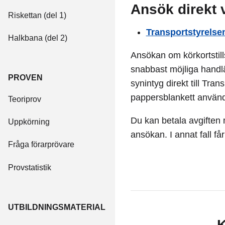
Ansök direkt v
Riskettan (del 1)
Transportstyrelsen
Halkbana (del 2)
Ansökan om körkortstil
snabbast möjliga handläg
PROVEN
synintyg direkt till Tr
pappersblankett använ
Teoriprov
Du kan betala avgiften 
Uppkörning
ansökan. I annat fall få
Fråga förarprövare
Provstatistik
UTBILDNINGSMATERIAL
K