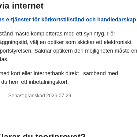
ia internet
s e-tjänster för körkortstillstånd och handledarskap
lstånd måste kompletteras med ett synintyg. För
gningstid, välj en optiker som skickar ett elektroniskt
ansportstyrelsen. Saknar optikern den möjligheten måste e
das.
med kort eller internetbank direkt i samband med
r du hem ett inbetalningskort.
Senast granskad 2026-07-29.
larar du teoriprovet?