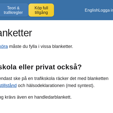
Teori &
Köp full
English
Logga i
trafikregler
tillgång
anketter
köra
måste du fylla i vissa blanketter.
skola eller privat också?
ndast ske på en trafikskola räcker det med blanketten
tillstånd
och hälsodeklarationen (med syntest).
ng krävs även en handledarblankett.