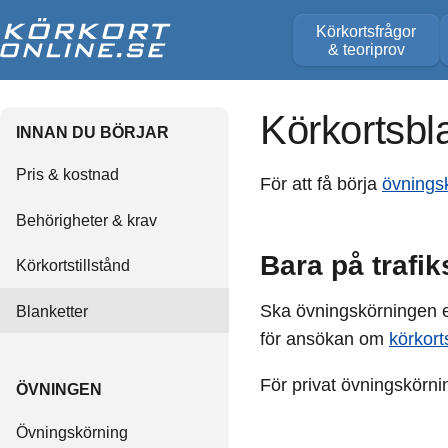
Körkortsfrågor
& teoriprov
Körkortsbl
INNAN DU BÖRJAR
Pris & kostnad
För att få börja
övnings
Behörigheter & krav
Bara på trafik
Körkortstillstånd
Ska övningskörningen e
Blanketter
för ansökan om
körkorts
För privat övningskörni
ÖVNINGEN
Övningskörning