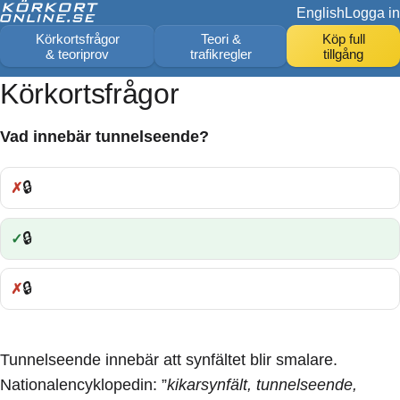
English
Logga in
Körkortsfrågor
Teori &
Köp full
& teoriprov
trafikregler
tillgång
Körkortsfrågor
Vad innebär tunnelseende?
🔒
Fel:
🔒
Rätt:
🔒
Fel:
Tunnelseende innebär att synfältet blir smalare.
Nationalencyklopedin: ”
kikarsynfält, tunnelseende,