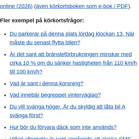
online (2026)
(
även körkortsboken som e-bok / PDF
).
Fler exempel på körkortsfrågor:
Du parkerar på denna plats lördag klockan 13. När
måste du senast flytta bilen?
Är det sant att bränsleförbrukningen minskar med
cirka 10 % om du sänker hastigheten från 110 km/h
till 100 km/h?
Vad är sant i denna korsning?
Vad innebär begreppet vinterväglag?
Du vill svänga höger. Är du skyldig att låta bil A
svänga först?
Hur bör du förvara däck som inte används?