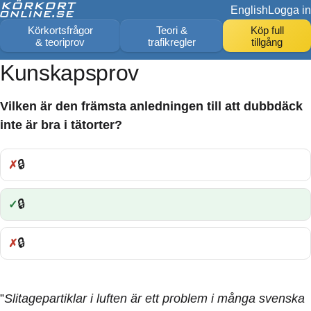
English
Logga in
Körkortsfrågor
Teori &
Köp full
& teoriprov
trafikregler
tillgång
Kunskapsprov
Vilken är den främsta anledningen till att dubbdäck
inte är bra i tätorter?
🔒
Fel:
🔒
Rätt:
🔒
Fel:
”
Slitagepartiklar i luften är ett problem i många svenska