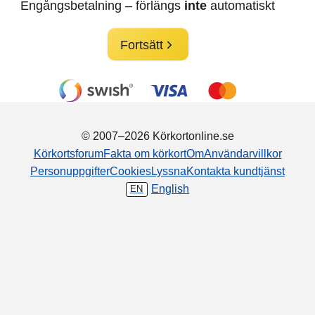
Engångsbetalning – förlängs
inte
automatiskt
Fortsätt
© 2007–2026 Körkortonline.se
Körkortsforum
Fakta om körkort
Om
Användarvillkor
Personuppgifter
Cookies
Lyssna
Kontakta kundtjänst
English
EN