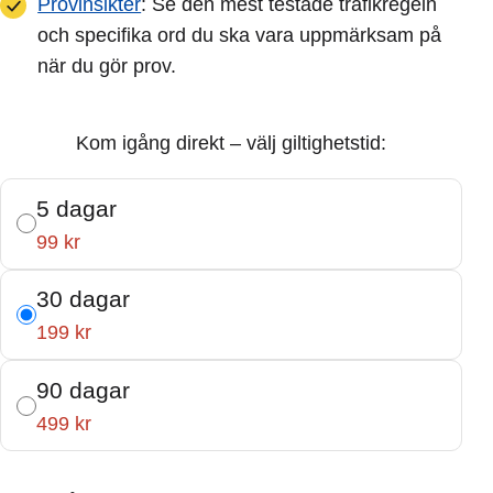
Provinsikter
: Se den mest testade trafikregeln
och specifika ord du ska vara uppmärksam på
när du gör prov.
Kom igång direkt – välj giltighetstid:
5 dagar
99 kr
30 dagar
199 kr
90 dagar
499 kr