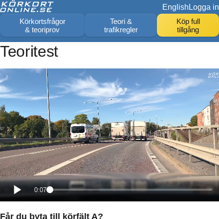
English
Logga in
Körkortsfrågor
Teori &
Köp full
& teoriprov
trafikregler
tillgång
Teoritest
0:07
Får du byta till körfält A?