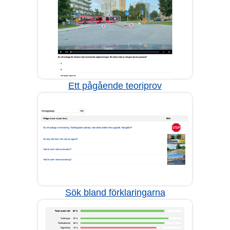
Ett pågående teoriprov
Sök bland förklaringarna