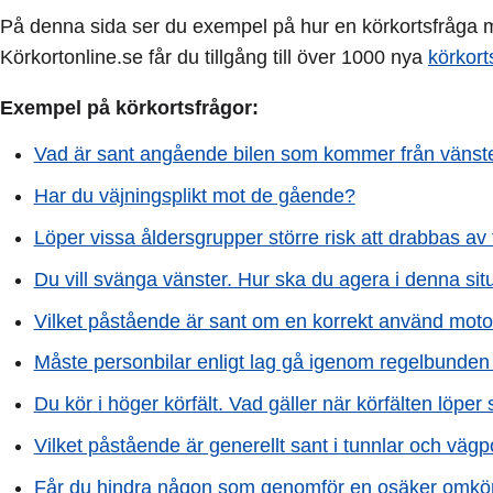
På denna sida ser du exempel på hur en körkortsfråga me
Körkortonline.se får du tillgång till över 1000 nya
körkort
Exempel på körkortsfrågor:
Vad är sant angående bilen som kommer från vänst
Har du väjningsplikt mot de gående?
Löper vissa åldersgrupper större risk att drabbas av 
Du vill svänga vänster. Hur ska du agera i denna sit
Vilket påstående är sant om en korrekt använd mot
Måste personbilar enligt lag gå igenom regelbunden
Du kör i höger körfält. Vad gäller när körfälten löp
Vilket påstående är generellt sant i tunnlar och vägp
Får du hindra någon som genomför en osäker omkö