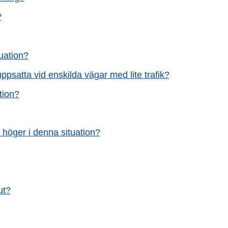
?
uation?
uppsatta vid enskilda vägar med lite trafik?
tion?
 höger i denna situation?
ut?