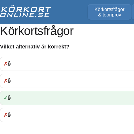
Körkortsfrågor
& teoriprov
Körkortsfrågor
Vilket alternativ är korrekt?
🔒
Fel:
🔒
Fel:
🔒
Rätt:
🔒
Fel: