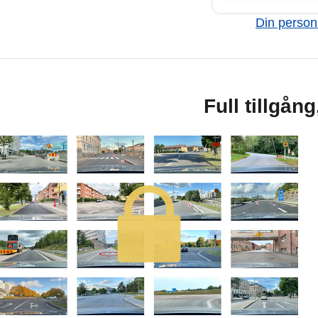
Din personl
Full tillgån