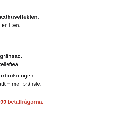
växthuseffekten.
en liten.
egränsad.
ellefteå
förbrukningen.
raft = mer bränsle.
000 betalfrågorna.