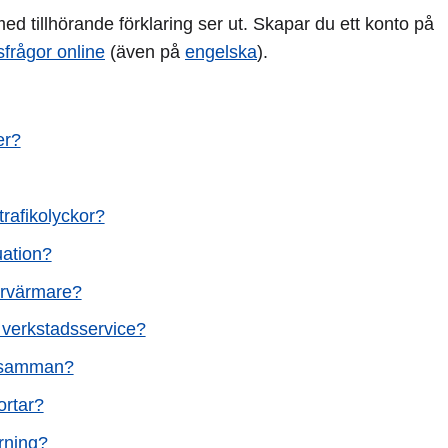
d tillhörande förklaring ser ut. Skapar du ett konto på
sfrågor online
(även på
engelska
).
er?
trafikolyckor?
uation?
orvärmare?
 verkstadsservice?
er samman?
ortar?
rning?