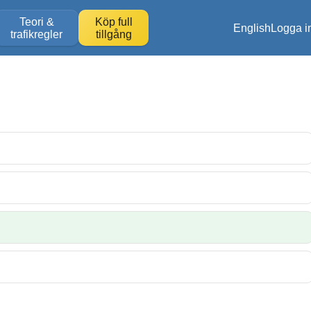
Teori &
Köp full
English
Logga i
trafikregler
tillgång