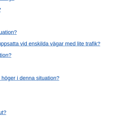
?
uation?
uppsatta vid enskilda vägar med lite trafik?
tion?
 höger i denna situation?
ut?