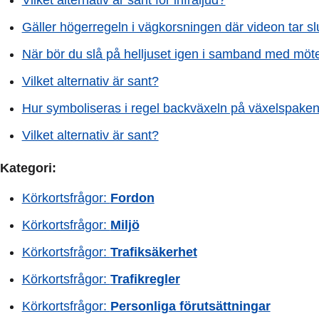
Vilket alternativ är sant för infraljud?
Gäller högerregeln i vägkorsningen där videon tar sl
När bör du slå på helljuset igen i samband med möt
Vilket alternativ är sant?
Hur symboliseras i regel backväxeln på växelspake
Vilket alternativ är sant?
Kategori:
Körkortsfrågor:
Fordon
Körkortsfrågor:
Miljö
Körkortsfrågor:
Trafiksäkerhet
Körkortsfrågor:
Trafikregler
Körkortsfrågor:
Personliga förutsättningar