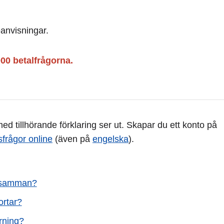
eanvisningar.
000 betalfrågorna.
d tillhörande förklaring ser ut. Skapar du ett konto på
sfrågor online
(även på
engelska
).
er samman?
ortar?
rning?