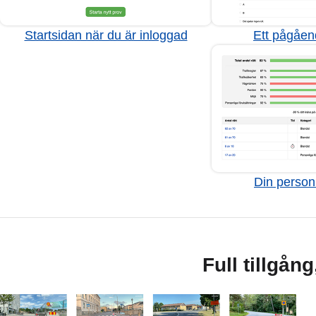
Startsidan när du är inloggad
Ett pågåen
Din personl
Full tillgån