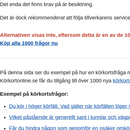
Det enda det finns krav på är besiktning.
Det är dock
rekommenderat
att följa tillverkarens servic
Alternativen visas inte, eftersom detta är en av de 1
Köp alla 1000 frågor nu
På denna sida ser du exempel på hur en körkortsfråga me
Körkortonline.se får du tillgång till över 1000 nya
körkort
Exempel på körkortsfrågor:
Du kör i höger körfält. Vad gäller när körfälten löp
Vilket påstående är generellt sant i tunnlar och vägp
Får du hindra någon som genomför en osäker omkö