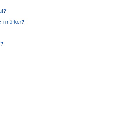
ut?
e i mörker?
n?