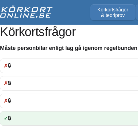
Körkortsfrågor
& teoriprov
Körkortsfrågor
Måste personbilar enligt lag gå igenom regelbunden
🔒
Fel:
🔒
Fel:
🔒
Fel:
🔒
Rätt: