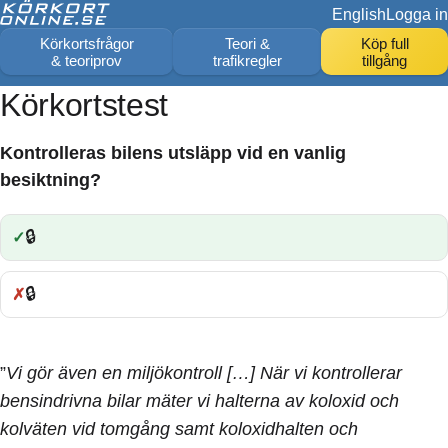
English
Logga in
Körkortsfrågor
Teori &
Köp full
& teoriprov
trafikregler
tillgång
Körkortstest
Kontrolleras bilens utsläpp vid en vanlig
besiktning?
🔒
Rätt:
🔒
Fel:
”
Vi gör även en miljökontroll […] När vi kontrollerar
bensindrivna bilar mäter vi halterna av koloxid och
kolväten vid tomgång samt koloxidhalten och