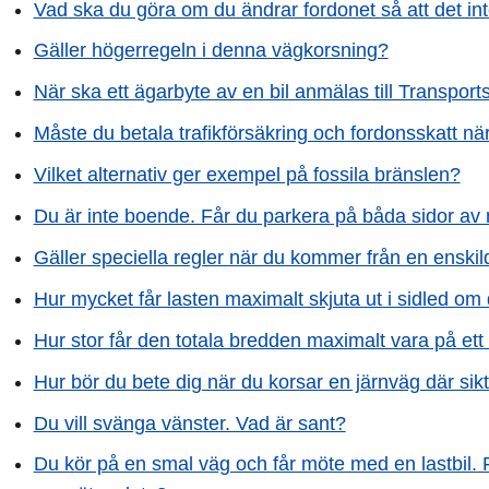
Vad ska du göra om du ändrar fordonet så att det in
Gäller högerregeln i denna vägkorsning?
När ska ett ägarbyte av en bil anmälas till Transport
Måste du betala trafikförsäkring och fordonsskatt när 
Vilket alternativ ger exempel på fossila bränslen?
Du är inte boende. Får du parkera på båda sidor av
Gäller speciella regler när du kommer från en enski
Hur mycket får lasten maximalt skjuta ut i sidled om 
Hur stor får den totala bredden maximalt vara på et
Hur bör du bete dig när du korsar en järnväg där sik
Du vill svänga vänster. Vad är sant?
Du kör på en smal väg och får möte med en lastbil.