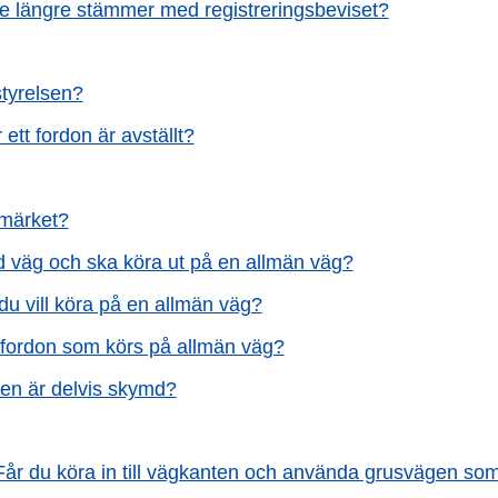
te längre stämmer med registreringsbeviset?
styrelsen?
ett fordon är avställt?
 märket?
ld väg och ska köra ut på en allmän väg?
du vill köra på en allmän väg?
t fordon som körs på allmän väg?
ten är delvis skymd?
 Får du köra in till vägkanten och använda grusvägen so