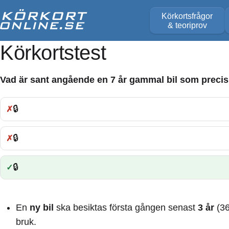
Körkortsfrågor
& teoriprov
Körkortstest
Vad är sant angående en 7 år gammal bil som preci
🔒
Fel:
🔒
Fel:
🔒
Rätt:
En
ny bil
ska besiktas första gången senast
3 år
(36
bruk.