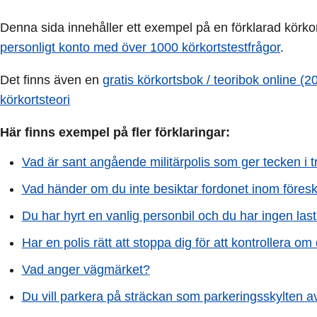
Denna sida innehåller ett exempel på en förklarad körkort
personligt konto med över 1000 körkortstestfrågor
.
Det finns även en
gratis körkortsbok / teoribok online (2
körkortsteori
Här finns exempel på fler förklaringar:
Vad är sant angående militärpolis som ger tecken i t
Vad händer om du inte besiktar fordonet inom föresk
Du har hyrt en vanlig personbil och du har ingen last
Har en polis rätt att stoppa dig för att kontrollera om 
Vad anger vägmärket?
Du vill parkera på sträckan som parkeringsskylten av