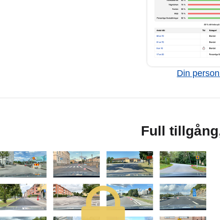
Din personl
Full tillgån