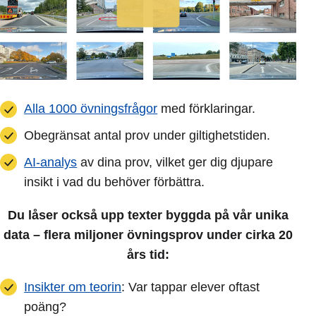
Alla 1000 övningsfrågor
med förklaringar.
Obegränsat antal prov under giltighetstiden.
AI-analys
av dina prov, vilket ger dig djupare
insikt i vad du behöver förbättra.
Du låser också upp texter byggda på vår unika
data – flera miljoner övningsprov under cirka 20
års tid:
Insikter om teorin
: Var tappar elever oftast
poäng?