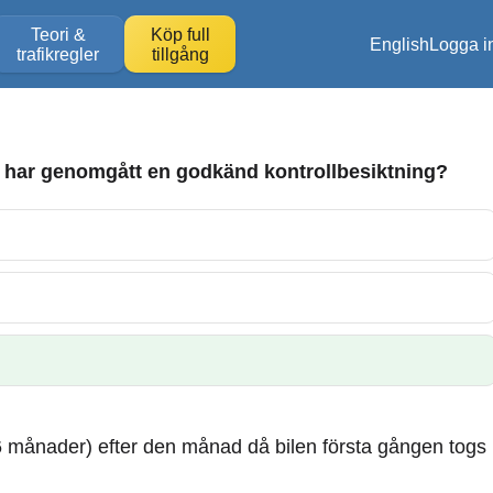
Teori &
Köp full
English
Logga i
trafikregler
tillgång
s har genomgått en godkänd kontrollbesiktning?
 månader) efter den månad då bilen första gången togs 