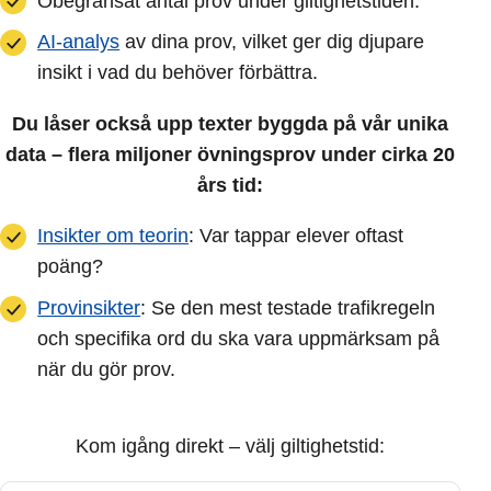
Obegränsat antal prov under giltighetstiden.
AI-analys
av dina prov, vilket ger dig djupare
insikt i vad du behöver förbättra.
Du låser också upp texter byggda på vår unika
data – flera miljoner övningsprov under cirka 20
års tid:
Insikter om teorin
: Var tappar elever oftast
poäng?
Provinsikter
: Se den mest testade trafikregeln
och specifika ord du ska vara uppmärksam på
när du gör prov.
Kom igång direkt – välj giltighetstid: