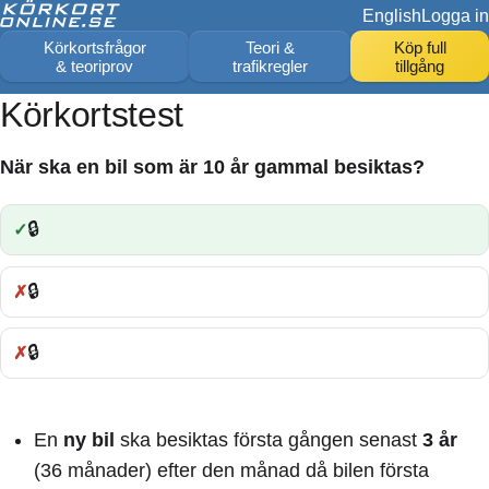
English
Logga in
Körkortsfrågor
Teori &
Köp full
& teoriprov
trafikregler
tillgång
Körkortstest
När ska en bil som är 10 år gammal besiktas?
🔒
Rätt:
🔒
Fel:
🔒
Fel:
En
ny bil
ska besiktas första gången senast
3 år
(36 månader) efter den månad då bilen första