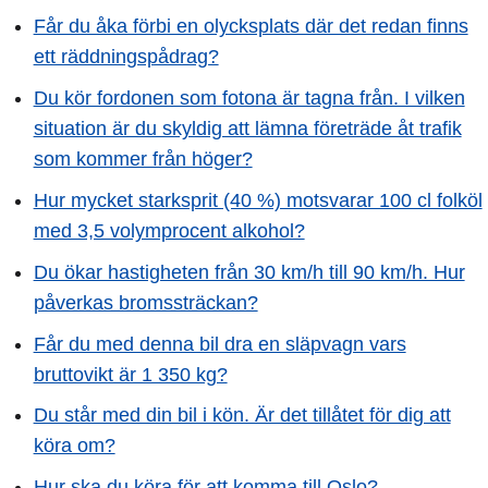
Får du åka förbi en olycksplats där det redan finns
ett räddningspådrag?
Du kör fordonen som fotona är tagna från. I vilken
situation är du skyldig att lämna företräde åt trafik
som kommer från höger?
Hur mycket starksprit (40 %) motsvarar 100 cl folköl
med 3,5 volymprocent alkohol?
Du ökar hastigheten från 30 km/h till 90 km/h. Hur
påverkas bromssträckan?
Får du med denna bil dra en släpvagn vars
bruttovikt är 1 350 kg?
Du står med din bil i kön. Är det tillåtet för dig att
köra om?
Hur ska du köra för att komma till Oslo?