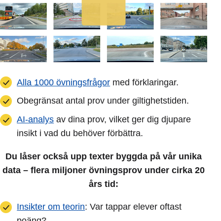
Alla 1000 övningsfrågor
med förklaringar.
Obegränsat antal prov under giltighetstiden.
AI-analys
av dina prov, vilket ger dig djupare
insikt i vad du behöver förbättra.
Du låser också upp texter byggda på vår unika
data – flera miljoner övningsprov under cirka 20
års tid:
Insikter om teorin
: Var tappar elever oftast
poäng?