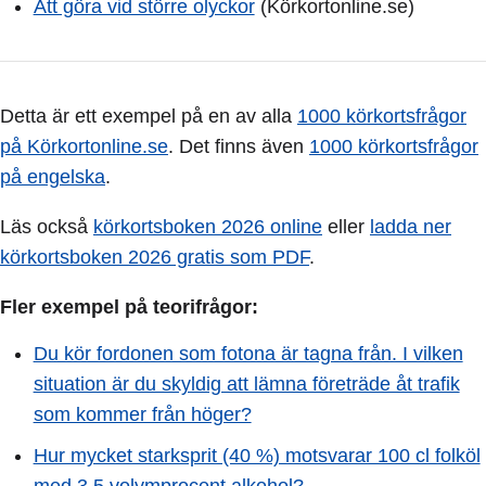
Att göra vid större olyckor
(Körkortonline.se)
Detta är ett exempel på en av alla
1000 körkortsfrågor
på Körkortonline.se
. Det finns även
1000 körkortsfrågor
på engelska
.
Läs också
körkortsboken 2026 online
eller
ladda ner
körkortsboken 2026 gratis som PDF
.
Fler exempel på teorifrågor:
Du kör fordonen som fotona är tagna från. I vilken
situation är du skyldig att lämna företräde åt trafik
som kommer från höger?
Hur mycket starksprit (40 %) motsvarar 100 cl folköl
med 3,5 volymprocent alkohol?