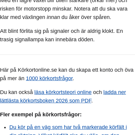
Med en lägre växel blir bilen starkare (orkar mer) och
risken för motorstopp minskar. Notera att du ska vara
klar med växlingen
innan
du åker över spåren.
Att blint förlita sig på signaler och är aldrig klokt. En
trasig signallampa kan innebära döden.
Här på Körkortonline.se kan du skapa ett konto och öva
på mer än
1000 körkortsfrågor
.
Du kan också
läsa körkortsteori online
och
ladda ner
lättlästa körkortsboken 2026 som PDF
.
Fler exempel på körkortsfrågor:
Du kör på en väg som har två markerade körfält i