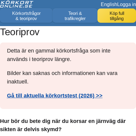
English
Logga in
Körkortsfrågor
Teori &
Köp full
& teoriprov
trafikregler
tillgång
Teoriprov
Detta är en gammal körkortsfråga som inte
används i teoriprov längre.
Bilder kan saknas och informationen kan vara
inaktuell.
Gå till aktuella körkortstest (2026) >>
Hur bör du bete dig när du korsar en järnväg där
sikten är delvis skymd?