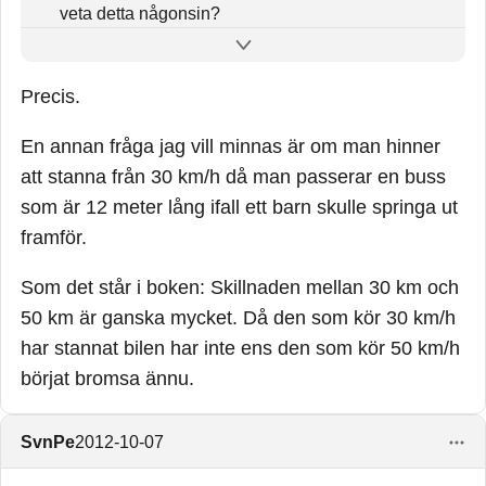
veta detta någonsin?
För att förstå riskerna med hastigheter. Jag vet inte
Precis.
hur andra tänker, men jag anstränger mig hellre att
förstå enkla samband som ovanstående än att ha en
En annan fråga jag vill minnas är om man hinner
älg i förarkupén.
att stanna från 30 km/h då man passerar en buss
som är 12 meter lång ifall ett barn skulle springa ut
framför.
Som det står i boken: Skillnaden mellan 30 km och
50 km är ganska mycket. Då den som kör 30 km/h
har stannat bilen har inte ens den som kör 50 km/h
börjat bromsa ännu.
SvnPe
2012-10-07