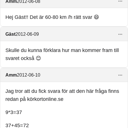
Amm
2012-06-08
Hej Gäst!! Det är 60-80 km /h rätt svar 😄
Gäst
2012-06-09
Skulle du kunna förklara hur man kommer fram till
svaret också 😊
Amm
2012-06-10
Jag tror att du fick svara för att den här fråga finns
redan på körkortonline.se
9*3=37
37+45=72