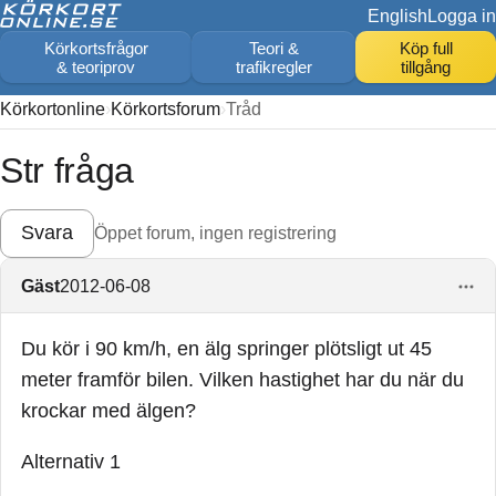
English
Logga in
Körkortsfrågor
Teori &
Köp full
& teoriprov
trafikregler
tillgång
Körkortonline
Körkortsforum
Tråd
Str fråga
Svara
Öppet forum, ingen registrering
Gäst
2012-06-08
Du kör i 90 km/h, en älg springer plötsligt ut 45
meter framför bilen. Vilken hastighet har du när du
krockar med älgen?
Alternativ 1