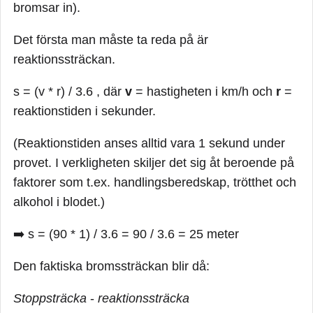
bromsar in).
Det första man måste ta reda på är
reaktionssträckan.
s = (v * r) / 3.6 , där
v
= hastigheten i km/h och
r
=
reaktionstiden i sekunder.
(Reaktionstiden anses alltid vara 1 sekund under
provet. I verkligheten skiljer det sig åt beroende på
faktorer som t.ex. handlingsberedskap, trötthet och
alkohol i blodet.)
➡️ s = (90 * 1) / 3.6 = 90 / 3.6 = 25 meter
Den faktiska bromssträckan blir då:
Stoppsträcka
-
reaktionssträcka