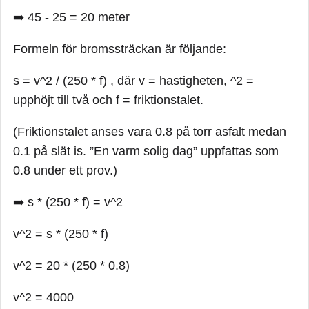
➡️ 45 - 25 = 20 meter
Formeln för bromssträckan är följande:
s = v^2 / (250 * f) , där v = hastigheten, ^2 =
upphöjt till två och f = friktionstalet.
(Friktionstalet anses vara 0.8 på torr asfalt medan
0.1 på slät is. ”En varm solig dag” uppfattas som
0.8 under ett prov.)
➡️ s * (250 * f) = v^2
v^2 = s * (250 * f)
v^2 = 20 * (250 * 0.8)
v^2 = 4000