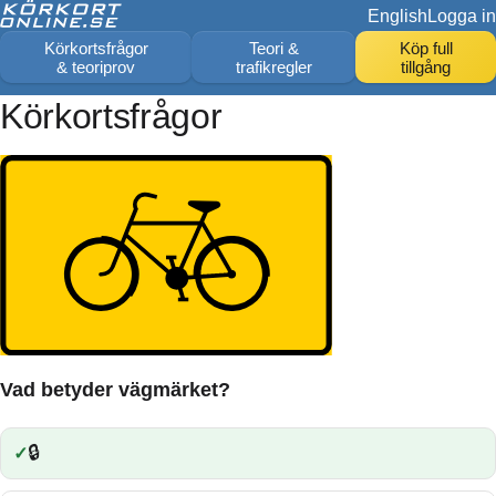
English
Logga in
Körkortsfrågor
Teori &
Köp full
& teoriprov
trafikregler
tillgång
Körkortsfrågor
Vad betyder vägmärket?
🔒
Rätt: