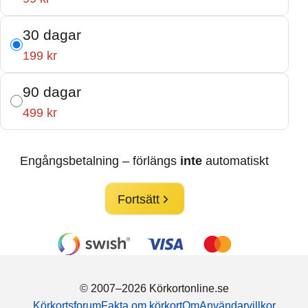
30 dagar
199 kr
90 dagar
499 kr
Engångsbetalning – förlängs
inte
automatiskt
Fortsätt
© 2007–2026 Körkortonline.se
Körkortsforum
Fakta om körkort
Om
Användarvillkor