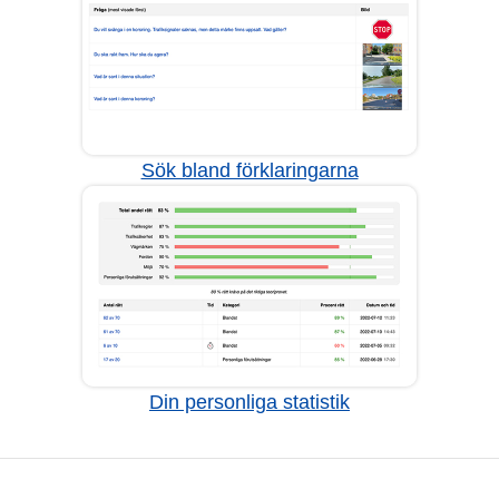
Sök bland förklaringarna
Din personliga statistik