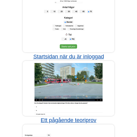
Startsidan när du är inloggad
Ett pågående teoriprov