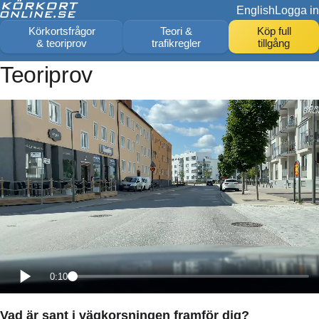
English
Logga in
Körkortsfrågor
Teori &
Köp full
& teoriprov
trafikregler
tillgång
Teoriprov
0:10
Vad är sant i vägkorsningen framför dig?