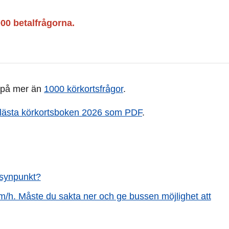
000 betalfrågorna.
a på mer än
1000 körkortsfrågor
.
ttlästa körkortsboken 2026 som PDF
.
jösynpunkt?
/h. Måste du sakta ner och ge bussen möjlighet att