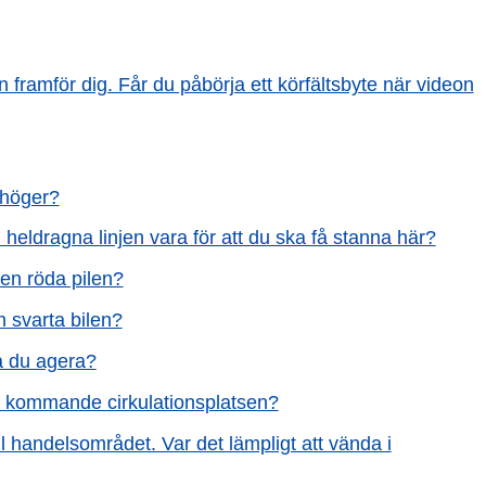
nen framför dig. Får du påbörja ett körfältsbyte när videon
 höger?
heldragna linjen vara för att du ska få stanna här?
den röda pilen?
 svarta bilen?
ka du agera?
en kommande cirkulationsplatsen?
ll handelsområdet. Var det lämpligt att vända i