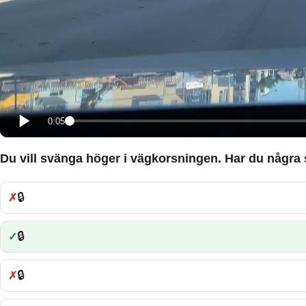
0:05
Du vill svänga höger i vägkorsningen. Har du några s
🔒
Fel:
🔒
Rätt:
🔒
Fel: