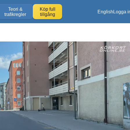
Teori &
Köp full
English
Logga i
trafikregler
tillgång