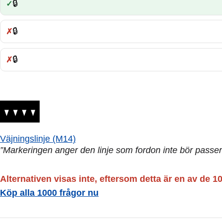
🔒
Rätt:
🔒
Fel:
🔒
Fel:
Väjningslinje (M14)
”Markeringen anger den linje som fordon inte bör passer
Alternativen visas inte, eftersom detta är en av de 1
Köp alla 1000 frågor nu