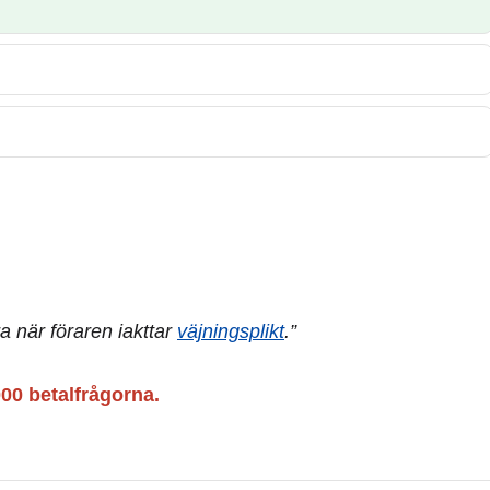
a när föraren iakttar
väjningsplikt
.”
000 betalfrågorna.