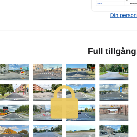
Din personl
Full tillgån