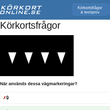
Körkortsfrågor
& teoriprov
Körkortsfrågor
När används dessa vägmarkeringar?
🔒
Fel: