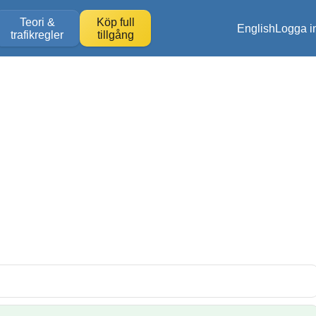
Teori &
Köp full
English
Logga i
trafikregler
tillgång