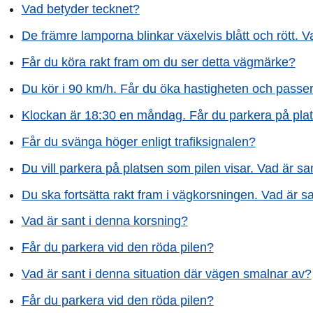
Vad betyder tecknet?
De främre lamporna blinkar växelvis blått och rött. 
Får du köra rakt fram om du ser detta vägmärke?
Du kör i 90 km/h. Får du öka hastigheten och passera 
Klockan är 18:30 en måndag. Får du parkera på plat
Får du svänga höger enligt trafiksignalen?
Du vill parkera på platsen som pilen visar. Vad är sa
Du ska fortsätta rakt fram i vägkorsningen. Vad är s
Vad är sant i denna korsning?
Får du parkera vid den röda pilen?
Vad är sant i denna situation där vägen smalnar av?
Får du parkera vid den röda pilen?