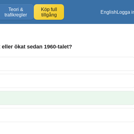
Teori &
Köp full
English
Logga i
trafikregler
tillgång
eller ökat sedan 1960-talet?