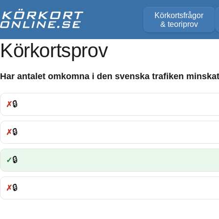
Körkortsfrågor
& teoriprov
Körkortsprov
Har antalet omkomna i den svenska trafiken minskat 
🔒
Fel:
🔒
Fel:
🔒
Rätt:
🔒
Fel: