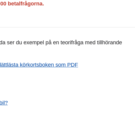
000 betalfrågorna.
ida ser du exempel på en teorifråga med tillhörande
lättlästa körkortsboken som PDF
bil?