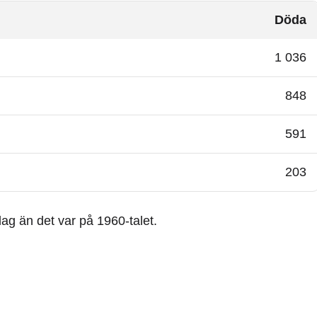
Döda
1 036
848
591
203
i dag än det var på 1960-talet.