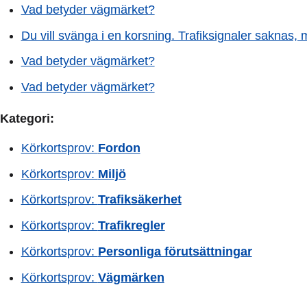
Vad betyder vägmärket?
Du vill svänga i en korsning. Trafiksignaler saknas,
Vad betyder vägmärket?
Vad betyder vägmärket?
Kategori:
Körkortsprov:
Fordon
Körkortsprov:
Miljö
Körkortsprov:
Trafiksäkerhet
Körkortsprov:
Trafikregler
Körkortsprov:
Personliga förutsättningar
Körkortsprov:
Vägmärken