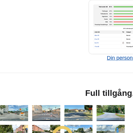
Din personl
Full tillgån