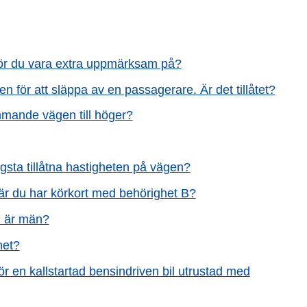
 bör du vara extra uppmärksam på?
n för att släppa av en passagerare. Är det tillåtet?
ommande vägen till höger?
ögsta tillåtna hastigheten på vägen?
är du har körkort med behörighet B?
n är män?
met?
r en kallstartad bensindriven bil utrustad med