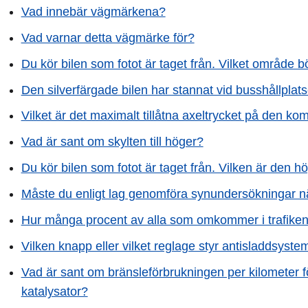
Vad innebär vägmärkena?
Vad varnar detta vägmärke för?
Du kör bilen som fotot är taget från. Vilket område
Den silverfärgade bilen har stannat vid busshållplatse
Vilket är det maximalt tillåtna axeltrycket på den k
Vad är sant om skylten till höger?
Du kör bilen som fotot är taget från. Vilken är den h
Måste du enligt lag genomföra synundersökningar n
Hur många procent av alla som omkommer i trafike
Vilken knapp eller vilket reglage styr antisladdsyste
Vad är sant om bränsleförbrukningen per kilometer fö
katalysator?