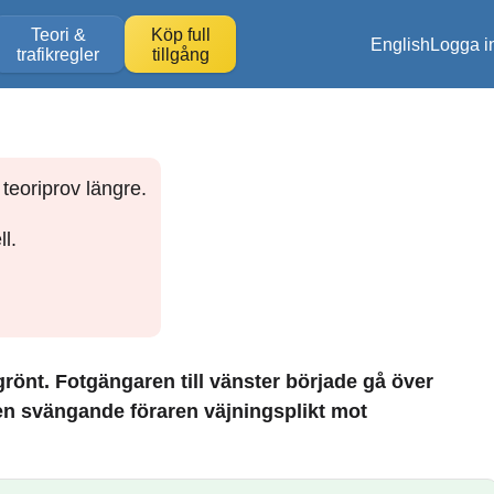
Teori &
Köp full
English
Logga i
trafikregler
tillgång
teoriprov längre.
l.
grönt. Fotgängaren till vänster började gå över
en svängande föraren väjningsplikt mot