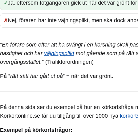
Ja, eftersom fotgängaren gick ut när det var grönt fö
Rätt:
Nej, föraren har inte väjningsplikt, men ska dock an
Fel:
”
En förare som efter att ha svängt i en korsning skall p
hastighet och har
väjningsplikt
mot gående som på rätt sät
övergångsstället.
” (Trafikförordningen)
På ”
rätt sätt har gått ut på
” = när det var grönt.
På denna sida ser du exempel på hur en körkortsfråga me
Körkortonline.se får du tillgång till över 1000 nya
körkort
Exempel på körkortsfrågor: