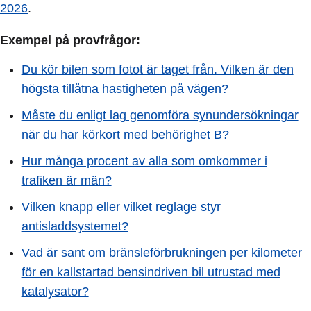
2026
.
Exempel på provfrågor:
Du kör bilen som fotot är taget från. Vilken är den
högsta tillåtna hastigheten på vägen?
Måste du enligt lag genomföra synundersökningar
när du har körkort med behörighet B?
Hur många procent av alla som omkommer i
trafiken är män?
Vilken knapp eller vilket reglage styr
antisladdsystemet?
Vad är sant om bränsleförbrukningen per kilometer
för en kallstartad bensindriven bil utrustad med
katalysator?