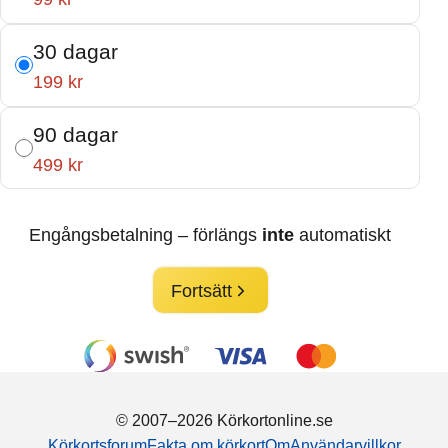
30 dagar
199 kr
90 dagar
499 kr
Engångsbetalning – förlängs
inte
automatiskt
Fortsätt
© 2007–2026 Körkortonline.se
Körkortsforum
Fakta om körkort
Om
Användarvillkor