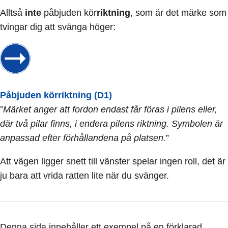
Alltså
inte
påbjuden kör
riktning
, som är det märke som
tvingar dig att svänga höger:
Påbjuden körriktning (D1)
”
Märket anger att fordon endast får föras i pilens eller,
där två pilar finns, i endera pilens riktning. Symbolen är
anpassad efter förhållandena på platsen.
”
Att vägen ligger snett till vänster spelar ingen roll, det är
ju bara att vrida ratten lite när du svänger.
Denna sida innehåller ett exempel på en förklarad